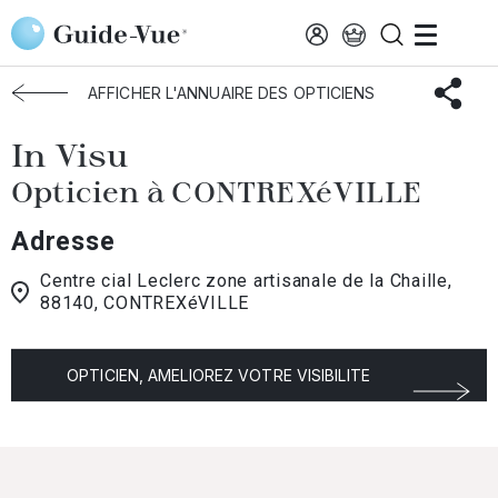
Aller au contenu principal
Accueil
Choisir mon opticien
Contrexeville
In Visu
AFFICHER L'ANNUAIRE DES OPTICIENS
In Visu
Opticien à CONTREXéVILLE
Adresse
Centre cial Leclerc zone artisanale de la Chaille,
88140, CONTREXéVILLE
OPTICIEN, AMELIOREZ VOTRE VISIBILITE