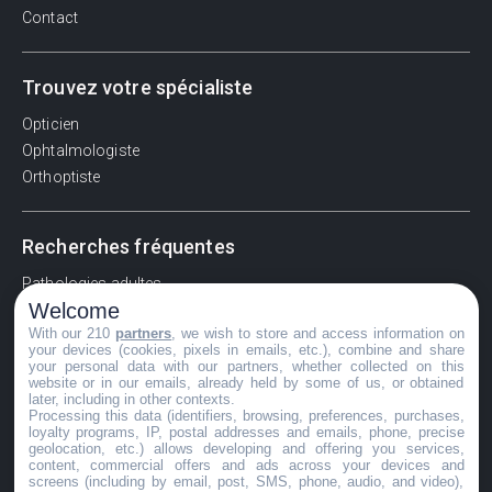
Contact
Trouvez votre spécialiste
Opticien
Ophtalmologiste
Orthoptiste
Recherches fréquentes
Pathologies adultes
Welcome
Signes d'une urgence ophtalmologique
With our 210
partners
, we wish to store and access information on
La vision
your devices (cookies, pixels in emails, etc.), combine and share
Acuité visuelle
your personal data with our partners, whether collected on this
website or in our emails, already held by some of us, or obtained
Myosis / mydriase
later, including in other contexts.
Œdème oculaire
Processing this data (identifiers, browsing, preferences, purchases,
loyalty programs, IP, postal addresses and emails, phone, precise
geolocation, etc.) allows developing and offering you services,
content, commercial offers and ads across your devices and
screens (including by email, post, SMS, phone, audio, and video),
©GuideVue2024