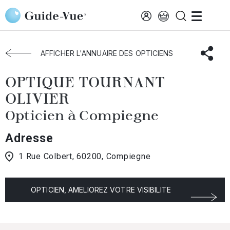
Aller au contenu principal
Accueil
Choisir mon opticien
Compiegne
OPTIQUE TOURNANT OLIVIER
AFFICHER L'ANNUAIRE DES OPTICIENS
OPTIQUE TOURNANT
OLIVIER
Opticien à Compiegne
Adresse
1 Rue Colbert, 60200, Compiegne
OPTICIEN, AMELIOREZ VOTRE VISIBILITE