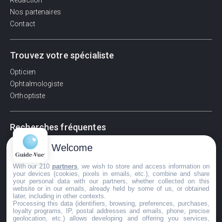
Rédaction
Nos partenaires
Contact
Trouvez votre spécialiste
Opticien
Ophtalmologiste
Orthoptiste
Recherches fréquentes
Pathologies adultes
Welcome
Signes d'une urgence ophtalmologique
With our 210
partners
, we wish to store and access information on
La vision
your devices (cookies, pixels in emails, etc.), combine and share
Acuité visuelle
your personal data with our partners, whether collected on this
website or in our emails, already held by some of us, or obtained
Myosis / mydriase
later, including in other contexts.
Œdème oculaire
Processing this data (identifiers, browsing, preferences, purchases,
loyalty programs, IP, postal addresses and emails, phone, precise
geolocation, etc.) allows developing and offering you services,