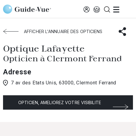
Aller au contenu principal
Accueil
Choisir mon opticien
Clermont-Ferrand
Optique Lafayette
AFFICHER L'ANNUAIRE DES OPTICIENS
Optique Lafayette
Opticien à Clermont Ferrand
Adresse
7 av des Etats Unis, 63000, Clermont Ferrand
OPTICIEN, AMELIOREZ VOTRE VISIBILITE