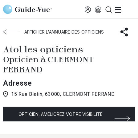
Aller au contenu principal
Accueil
Choisir mon opticien
Clermont-Ferrand
Atol Les Opticiens
AFFICHER L'ANNUAIRE DES OPTICIENS
Atol les opticiens
Opticien à CLERMONT
FERRAND
Adresse
15 Rue Blatin, 63000, CLERMONT FERRAND
OPTICIEN, AMELIOREZ VOTRE VISIBILITE