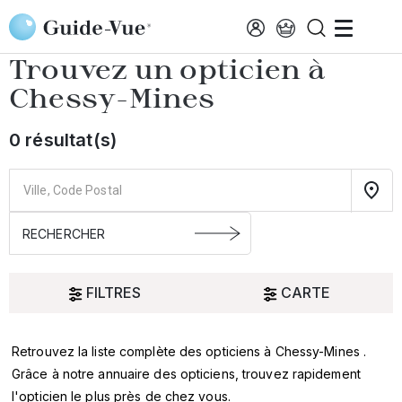
Aller au contenu principal
Accueil
Choisir mon opticien
Chessy-Mines
Trouvez un opticien à
Chessy-Mines
0 résultat(s)
FILTRES
CARTE
Retrouvez la liste complète des opticiens à Chessy-Mines .
Oui
Grâce à notre annuaire des opticiens, trouvez rapidement
l'opticien le plus près de chez vous.