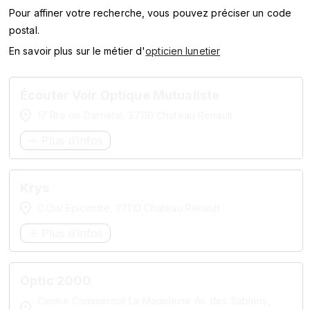
SERVICES
Pour affiner votre recherche, vous pouvez préciser un code
postal.
MARQUES
En savoir plus sur le métier d'
opticien lunetier
ENSEIGNES
Écouter Voir Optique Mutualiste
17 Rte de Darnétal, 37110 Chateau Renault
Plus d’infos
Krys
C.Cial Epicentre, 37110 Chateau Renault
Plus d’infos
Optic 2000
Centre Commercial La Madeleine Av. des Sablons,