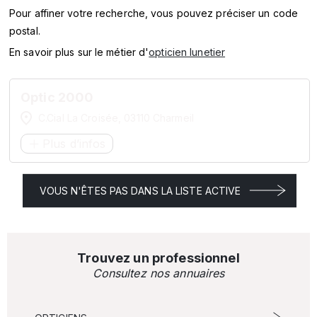
SERVICES
Pour affiner votre recherche, vous pouvez préciser un code
postal.
MARQUES
En savoir plus sur le métier d'
opticien lunetier
ENSEIGNES
Optic 2000
C.Cial La Croisée, 03110 Charmeil
Plus d’infos
VOUS N'ÊTES PAS DANS LA LISTE ACTIVE
Trouvez un professionnel
Consultez nos annuaires