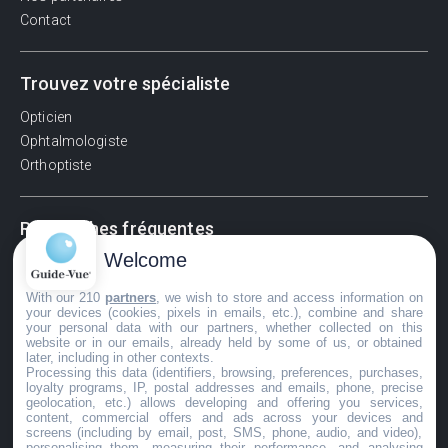
Contact
Trouvez votre spécialiste
Opticien
Ophtalmologiste
Orthoptiste
Recherches fréquentes
Welcome
Pathologies adultes
Signes d'une urgence ophtalmologique
With our 210
partners
, we wish to store and access information on
La vision
your devices (cookies, pixels in emails, etc.), combine and share
your personal data with our partners, whether collected on this
Acuité visuelle
website or in our emails, already held by some of us, or obtained
later, including in other contexts.
Myosis / mydriase
Processing this data (identifiers, browsing, preferences, purchases,
Œdème oculaire
loyalty programs, IP, postal addresses and emails, phone, precise
geolocation, etc.) allows developing and offering you services,
content, commercial offers and ads across your devices and
screens (including by email, post, SMS, phone, audio, and video),
personalising them, measuring their performance, and analysing