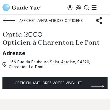
Aller au contenu principal
Accueil
Choisir mon opticien
Charenton-Pont
Optic 2000
AFFICHER L'ANNUAIRE DES OPTICIENS
Optic 2000
Opticien à Charenton Le Pont
Adresse
156 Rue du Faubourg Saint-Antoine, 94220,
Charenton Le Pont
OPTICIEN, AMELIOREZ VOTRE VISIBILITE