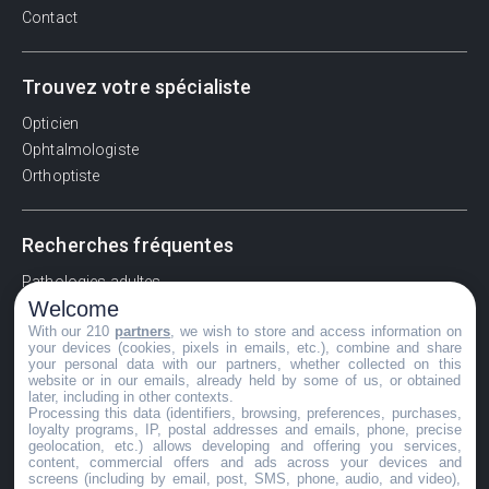
Contact
Trouvez votre spécialiste
Opticien
Ophtalmologiste
Orthoptiste
Recherches fréquentes
Pathologies adultes
Welcome
Signes d'une urgence ophtalmologique
With our 210
partners
, we wish to store and access information on
La vision
your devices (cookies, pixels in emails, etc.), combine and share
Acuité visuelle
your personal data with our partners, whether collected on this
website or in our emails, already held by some of us, or obtained
Myosis / mydriase
later, including in other contexts.
Œdème oculaire
Processing this data (identifiers, browsing, preferences, purchases,
loyalty programs, IP, postal addresses and emails, phone, precise
geolocation, etc.) allows developing and offering you services,
content, commercial offers and ads across your devices and
screens (including by email, post, SMS, phone, audio, and video),
©GuideVue2024