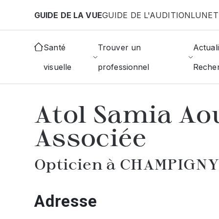
Aller au contenu principal
GUIDE DE LA VUE
GUIDE DE L'AUDITION
LUNET
Accueil
Choisir mon opticien
Champigny-Sur-Ma
Santé
Trouver un
Actuali
visuelle
professionnel
Reche
AFFICHER L'ANNUAIRE DES OPTICIE
Atol Samia Ao
Associée
Opticien à CHAMPIGN
Adresse