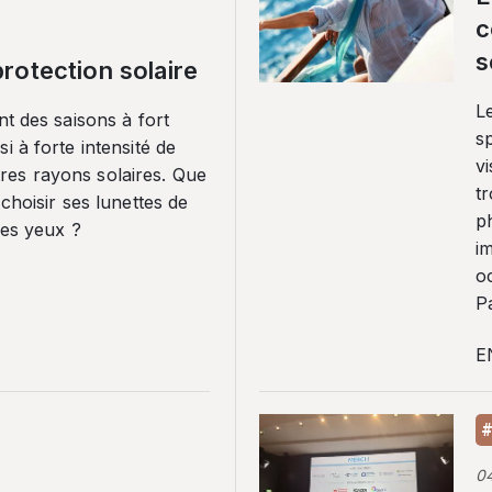
c
s
rotection solaire
Le
nt des saisons à fort
sp
i à forte intensité de
vi
es rayons solaires. Que
tr
 choisir ses lunettes de
p
ses yeux ?
i
o
Pa
E
#
0