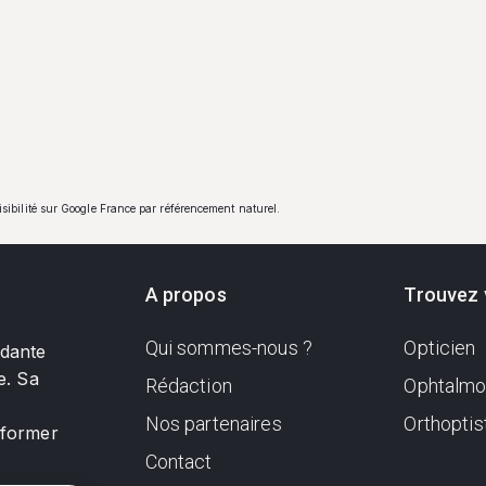
visibilité sur Google France par référencement naturel.
A propos
Trouvez 
Qui sommes-nous ?
Opticien
ndante
e. Sa
Rédaction
Ophtalmo
Nos partenaires
Orthoptis
nformer
Contact