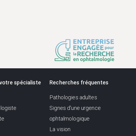
votre spécialiste
Recherches fréquentes
Pathologies adultes
logiste
Signes d'une urgence
te
ophtalmologique
La vision