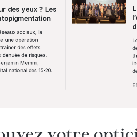
L
ur des yeux ? Les
l
ratopigmentation
d
éseaux sociaux, la
te une opération
L
traîner des effets
de
s dénuée de risques.
th
 Benjamin Memmi,
in
tal national des 15-20.
de
E
ouvez votre optic