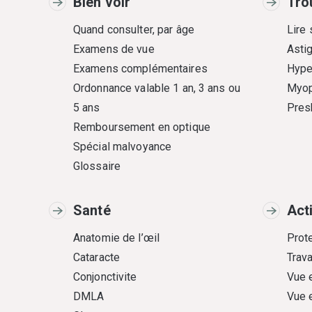
Bien voir
Tro
Quand consulter, par âge
Lire
Examens de vue
Asti
Examens complémentaires
Hype
Ordonnance valable 1 an, 3 ans ou
Myop
5 ans
Pres
Remboursement en optique
Spécial malvoyance
Glossaire
Santé
Act
Anatomie de l’œil
Prote
Cataracte
Trava
Conjonctivite
Vue 
DMLA
Vue 