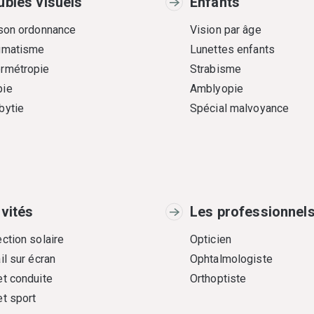
ubles visuels
Enfants
 son ordonnance
Vision par âge
gmatisme
Lunettes enfants
rmétropie
Strabisme
ie
Amblyopie
bytie
Spécial malvoyance
ivités
Les professionnel
ction solaire
Opticien
il sur écran
Ophtalmologiste
et conduite
Orthoptiste
et sport