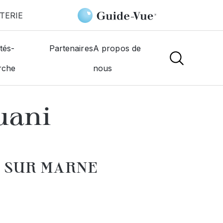
TERIE
rne
Atol Samia Aouani Associée
tés-
Partenaires
A propos de
rche
nous
NS
uani
Y SUR MARNE