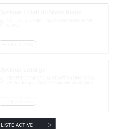
Optique L'Oeil du Mont Blanc
151 r Joseph Vallot, 74400 CHAMONIX MONT
BLANC
Plus d’infos
Optique Lafarge
CENTRE COMMERCIAL GEANT CASINO 210 Av.
de Bredasque, 74400 Chamonix Mont Blanc
Plus d’infos
LISTE ACTIVE