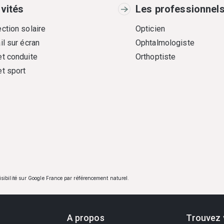
ivités
Les professionnel
ction solaire
Opticien
il sur écran
Ophtalmologiste
et conduite
Orthoptiste
et sport
visibilité sur Google France par référencement naturel.
A propos
Trouvez 