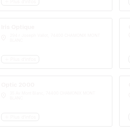
Plus d’infos
Iris Optique
294 r Joseph Vallot, 74400 CHAMONIX MONT
BLANC
Plus d’infos
Optic 2000
35 Av Mont Blanc, 74400 CHAMONIX MONT
BLANC
Plus d’infos