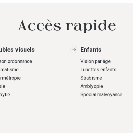
Accès rapide
ubles visuels
Enfants
 son ordonnance
Vision par âge
gmatisme
Lunettes enfants
rmétropie
Strabisme
ie
Amblyopie
bytie
Spécial malvoyance