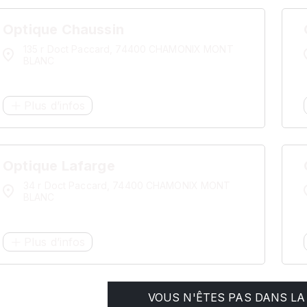
Optique Chaussin
135 r Doct Paccard, 74400 CHAMONIX MONT
BLANC
Plus d’infos
Optique Lafarge
34 r Doct Paccard, 74400 CHAMONIX MONT
BLANC
Plus d’infos
VOUS N'ÊTES PAS DANS LA 