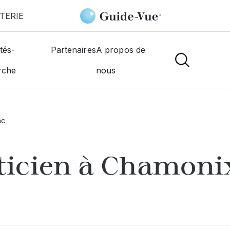
TERIE
tés-
Partenaires
A propos de
rche
nous
nc
ticien à
Chamonix