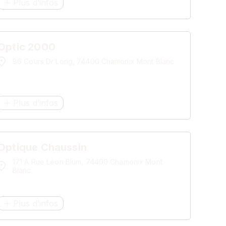
Plus d’infos
Optic 2000
86 Cours Dr Long, 74400 Chamonix Mont Blanc
Plus d’infos
Optique Chaussin
171 A Rue Léon Blum, 74400 Chamonix Mont
Blanc
Plus d’infos