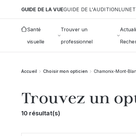
Aller au contenu principal
GUIDE DE LA VUE
GUIDE DE L'AUDITION
LUNET
Santé
Trouver un
Actuali
visuelle
professionnel
Reche
Accueil
Choisir mon opticien
Chamonix-Mont-Bla
Trouvez un op
10 résultat(s)