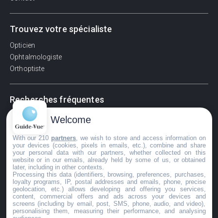
Trouvez votre spécialiste
Opticien
Ophtalmologiste
Orthoptiste
Recherches fréquentes
Pathologies adultes
Welcome
Signes d'une urgence ophtalmologique
With our 210
partners
, we wish to store and access information on
La vision
your devices (cookies, pixels in emails, etc.), combine and share
Acuité visuelle
your personal data with our partners, whether collected on this
website or in our emails, already held by some of us, or obtained
Myosis / mydriase
later, including in other contexts.
Œdème oculaire
Processing this data (identifiers, browsing, preferences, purchases,
loyalty programs, IP, postal addresses and emails, phone, precise
geolocation, etc.) allows developing and offering you services,
content, commercial offers and ads across your devices and
screens (including by email, post, SMS, phone, audio, and video),
©GuideVue2024
personalising them, measuring their performance, and analysing