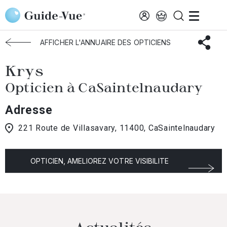
Aller au contenu principal
Accueil
Choisir mon opticien
Casaintelnaudary
Krys
AFFICHER L'ANNUAIRE DES OPTICIENS
Krys
Opticien à CaSaintelnaudary
Adresse
221 Route de Villasavary, 11400, CaSaintelnaudary
OPTICIEN, AMELIOREZ VOTRE VISIBILITE