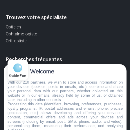
Trouvez votre spécialiste
Opticien
Ophtalmologiste
Orthoptiste
Recherches fréquentes
Pathologies adultes
Welcome
Signes d'une urgence ophtalmologique
With our 210
partners
, we wish to store and access information on
La vision
your devices (cookies, pixels in emails, etc.), combine and share
Acuité visuelle
your personal data with our partners, whether collected on this
website or in our emails, already held by some of us, or obtained
Myosis / mydriase
later, including in other contexts.
Œdème oculaire
Processing this data (identifiers, browsing, preferences, purchases,
loyalty programs, IP, postal addresses and emails, phone, precise
geolocation, etc.) allows developing and offering you services,
content, commercial offers and ads across your devices and
screens (including by email, post, SMS, phone, audio, and video),
©GuideVue2024
personalising them, measuring their performance, and analysing