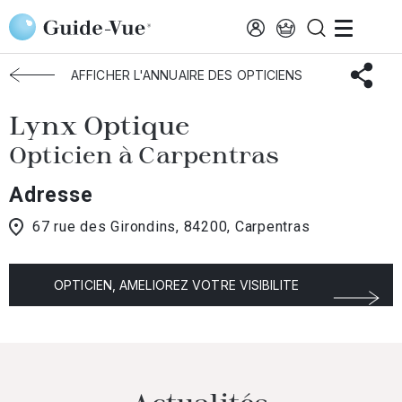
Aller au contenu principal
Accueil
Choisir mon opticien
Carpentras
Lynx Optique
AFFICHER L'ANNUAIRE DES OPTICIENS
Lynx Optique
Opticien à Carpentras
Adresse
67 rue des Girondins, 84200, Carpentras
OPTICIEN, AMELIOREZ VOTRE VISIBILITE