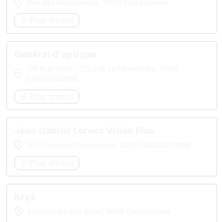
Rue des Moussaillons, 11000 Carcassonne
Plus d’infos
Général d'optique
170 Rue Volta - C13 ZAE La Ferraudière, 11000
CARCASSONNE
Plus d’infos
Jean Gabriel Lorens Vision Plus
59 r Georges Clémenceau, 11000 CARCASSONNE
Plus d’infos
Krys
4 boulevard des Alliés, 11000 Carcassonne