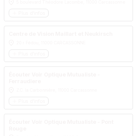
5 boulevard Théodore Lacombe, 11000 Carcassonne
Plus d’infos
Centre de Vision Maillart et Neukirsch
20 r Fédou, 11000 CARCASSONNE
Plus d’infos
Écouter Voir Optique Mutualiste -
Ferraudiere
Z.C. la Carbonnière, 11000 Carcassonne
Plus d’infos
Écouter Voir Optique Mutualiste - Pont
Rouge