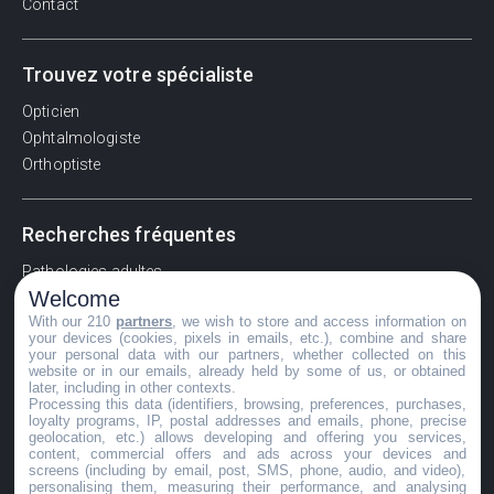
Contact
Trouvez votre spécialiste
Opticien
Ophtalmologiste
Orthoptiste
Recherches fréquentes
Pathologies adultes
Welcome
Signes d'une urgence ophtalmologique
With our 210
partners
, we wish to store and access information on
La vision
your devices (cookies, pixels in emails, etc.), combine and share
Acuité visuelle
your personal data with our partners, whether collected on this
website or in our emails, already held by some of us, or obtained
Myosis / mydriase
later, including in other contexts.
Œdème oculaire
Processing this data (identifiers, browsing, preferences, purchases,
loyalty programs, IP, postal addresses and emails, phone, precise
geolocation, etc.) allows developing and offering you services,
content, commercial offers and ads across your devices and
screens (including by email, post, SMS, phone, audio, and video),
©GuideVue2024
personalising them, measuring their performance, and analysing