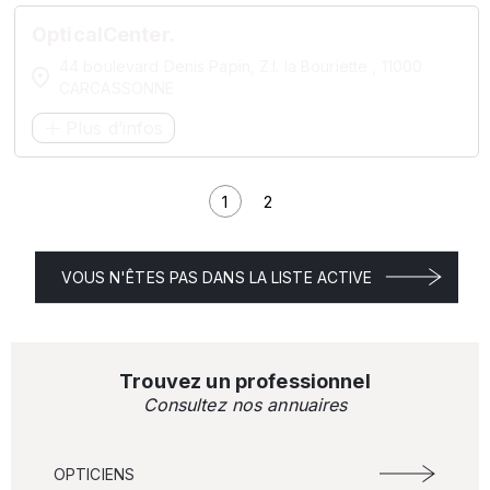
OpticalCenter.
44 boulevard Denis Papin, Z.I. la Bouriette , 11000
CARCASSONNE
Plus d’infos
1
2
Page courante
Page
VOUS N'ÊTES PAS DANS LA LISTE ACTIVE
Trouvez un professionnel
Consultez nos annuaires
OPTICIENS