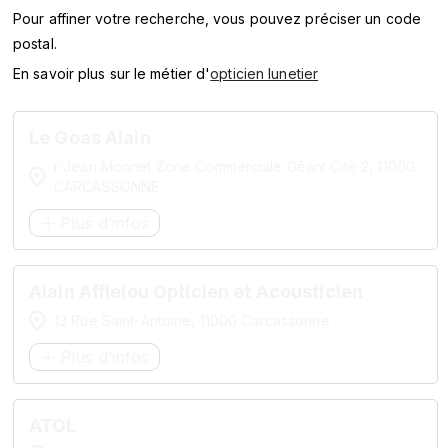
SERVICES
Pour affiner votre recherche, vous pouvez préciser un code
postal.
MARQUES
En savoir plus sur le métier d'
opticien lunetier
ENSEIGNES
Le Goas Alain
r Jean Monnet Zone Commerciale Géant Cité 2, 11000
CARCASSONNE
Plus d’infos
Alain Afflelou Opticien et Acousticien
13 Rue Saint-Antoine, 11000 Carcassonne
Plus d’infos
ATOL