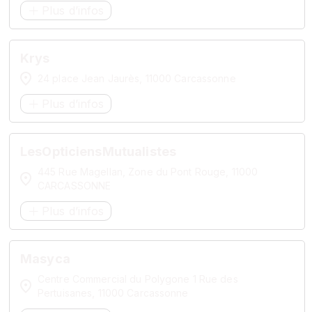
Plus d’infos
Krys
24 place Jean Jaurès, 11000 Carcassonne
Plus d’infos
LesOpticiensMutualistes
445 Rue Magellan, Zone du Pont Rouge, 11000
CARCASSONNE
Plus d’infos
Masyca
Centre Commercial du Polygone 1 Rue des
Pertuisanes, 11000 Carcassonne