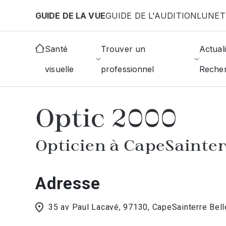
Aller au contenu principal
GUIDE DE LA VUE
GUIDE DE L'AUDITION
LUNET
Accueil
Choisir mon opticien
Capesainterre-Bel
Santé
Trouver un
Actuali
visuelle
professionnel
Reche
AFFICHER L'ANNUAIRE DES OPTICIE
Optic 2000
Opticien à CapeSainter
Adresse
35 av Paul Lacavé, 97130, CapeSainterre Bell