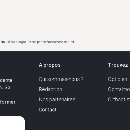
visibilité sur Google France par référencement naturel.
A propos
Trouvez 
Qui sommes-nous ?
Opticien
ndante
e. Sa
Rédaction
Ophtalmo
Nos partenaires
Orthoptis
nformer
Contact