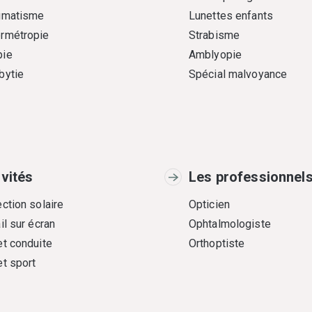
gmatisme
Lunettes enfants
rmétropie
Strabisme
ie
Amblyopie
bytie
Spécial malvoyance
ivités
Les professionnel
ction solaire
Opticien
il sur écran
Ophtalmologiste
et conduite
Orthoptiste
et sport