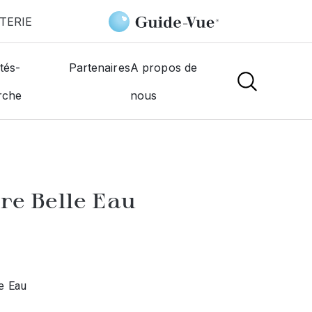
TERIE
le-Eau
Optic 2000
tés-
Partenaires
A propos de
rche
nous
NS
re Belle Eau
e Eau