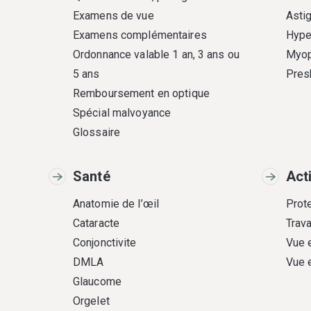
Examens de vue
Asti
Examens complémentaires
Hype
Ordonnance valable 1 an, 3 ans ou
Myop
5 ans
Pres
Remboursement en optique
Spécial malvoyance
Glossaire
Santé
Act
Anatomie de l’œil
Prote
Cataracte
Trava
Conjonctivite
Vue 
DMLA
Vue 
Glaucome
Orgelet