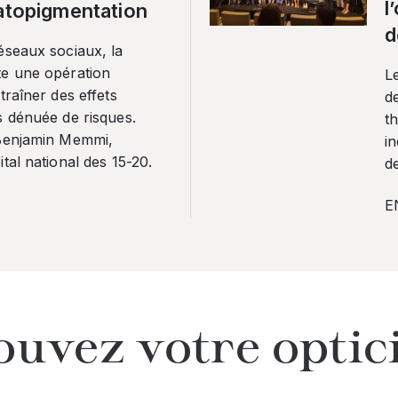
l
ratopigmentation
d
éseaux sociaux, la
te une opération
L
traîner des effets
de
s dénuée de risques.
th
 Benjamin Memmi,
in
tal national des 15-20.
de
E
ouvez votre optic