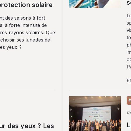
s
rotection solaire
Le
nt des saisons à fort
sp
i à forte intensité de
vi
es rayons solaires. Que
tr
 choisir ses lunettes de
p
ses yeux ?
i
o
Pa
E
#
0
L
ur des yeux ? Les