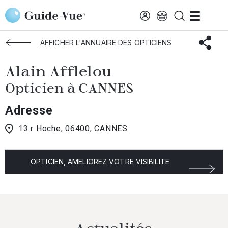
Aller au contenu principal
Accueil
Choisir mon opticien
Cannes
Alain Afflelou
AFFICHER L'ANNUAIRE DES OPTICIENS
Alain Afflelou
Opticien à CANNES
Adresse
13 r Hoche, 06400, CANNES
OPTICIEN, AMELIOREZ VOTRE VISIBILITE