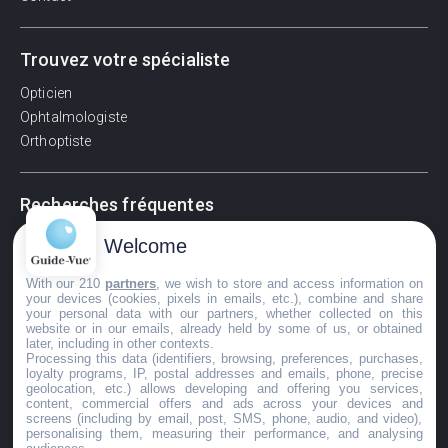
Trouvez votre spécialiste
Opticien
Ophtalmologiste
Orthoptiste
Recherches fréquentes
Pathologies adultes
Welcome
Signes d'une urgence ophtalmologique
With our 210
partners
, we wish to store and access information on
La vision
your devices (cookies, pixels in emails, etc.), combine and share
Acuité visuelle
your personal data with our partners, whether collected on this
website or in our emails, already held by some of us, or obtained
Myosis / mydriase
later, including in other contexts.
Œdème oculaire
Processing this data (identifiers, browsing, preferences, purchases,
loyalty programs, IP, postal addresses and emails, phone, precise
geolocation, etc.) allows developing and offering you services,
content, commercial offers and ads across your devices and
screens (including by email, post, SMS, phone, audio, and video),
©GuideVue2024
personalising them, measuring their performance, and analysing