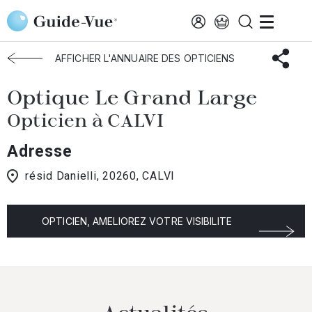
Aller au contenu principal
Accueil
Choisir mon opticien
Calvi
Optique Le Grand Large
AFFICHER L'ANNUAIRE DES OPTICIENS
Optique Le Grand Large
Opticien à CALVI
Adresse
résid Danielli, 20260, CALVI
OPTICIEN, AMELIOREZ VOTRE VISIBILITE