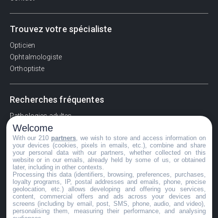
Trouvez votre spécialiste
Opticien
Ophtalmologiste
Orthoptiste
Recherches fréquentes
Pathologies adultes
Welcome
Signes d'une urgence ophtalmologique
With our 210
partners
, we wish to store and access information on
La vision
your devices (cookies, pixels in emails, etc.), combine and share
Acuité visuelle
your personal data with our partners, whether collected on this
website or in our emails, already held by some of us, or obtained
Myosis / mydriase
later, including in other contexts.
Œdème oculaire
Processing this data (identifiers, browsing, preferences, purchases,
loyalty programs, IP, postal addresses and emails, phone, precise
geolocation, etc.) allows developing and offering you services,
content, commercial offers and ads across your devices and
screens (including by email, post, SMS, phone, audio, and video),
©GuideVue2024
personalising them, measuring their performance, and analysing