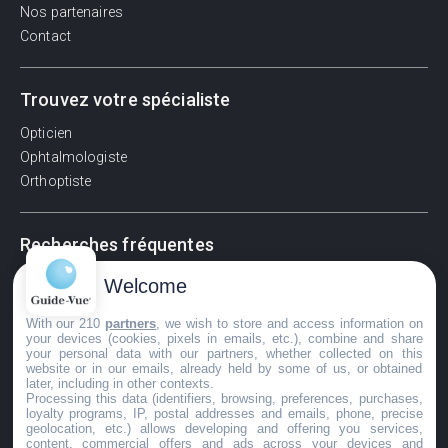
Nos partenaires
Contact
Trouvez votre spécialiste
Opticien
Ophtalmologiste
Orthoptiste
Recherches fréquentes
Pathologies adultes
Welcome
Signes d'une urgence ophtalmologique
With our 210
partners
, we wish to store and access information on
La vision
your devices (cookies, pixels in emails, etc.), combine and share
Acuité visuelle
your personal data with our partners, whether collected on this
website or in our emails, already held by some of us, or obtained
Myosis / mydriase
later, including in other contexts.
Œdème oculaire
Processing this data (identifiers, browsing, preferences, purchases,
loyalty programs, IP, postal addresses and emails, phone, precise
geolocation, etc.) allows developing and offering you services,
content, commercial offers and ads across your devices and