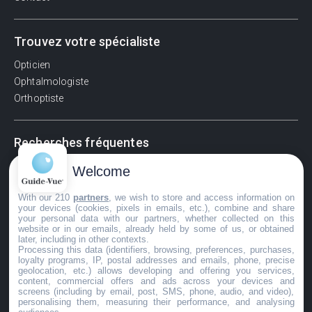
Trouvez votre spécialiste
Opticien
Ophtalmologiste
Orthoptiste
Recherches fréquentes
Pathologies adultes
Welcome
Signes d'une urgence ophtalmologique
With our 210
partners
, we wish to store and access information on
La vision
your devices (cookies, pixels in emails, etc.), combine and share
Acuité visuelle
your personal data with our partners, whether collected on this
website or in our emails, already held by some of us, or obtained
Myosis / mydriase
later, including in other contexts.
Œdème oculaire
Processing this data (identifiers, browsing, preferences, purchases,
loyalty programs, IP, postal addresses and emails, phone, precise
geolocation, etc.) allows developing and offering you services,
content, commercial offers and ads across your devices and
screens (including by email, post, SMS, phone, audio, and video),
©GuideVue2024
personalising them, measuring their performance, and analysing