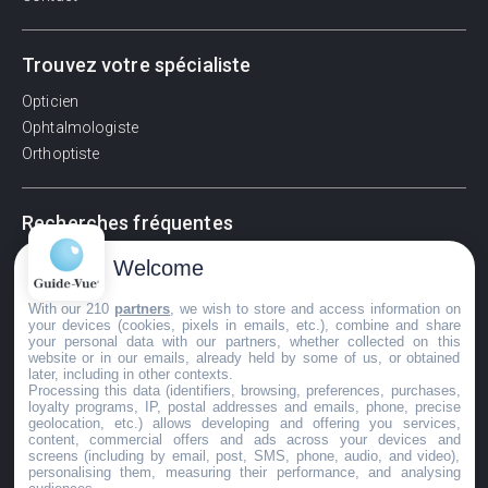
Trouvez votre spécialiste
Opticien
Ophtalmologiste
Orthoptiste
Recherches fréquentes
Pathologies adultes
Welcome
Signes d'une urgence ophtalmologique
With our 210
partners
, we wish to store and access information on
La vision
your devices (cookies, pixels in emails, etc.), combine and share
Acuité visuelle
your personal data with our partners, whether collected on this
website or in our emails, already held by some of us, or obtained
Myosis / mydriase
later, including in other contexts.
Œdème oculaire
Processing this data (identifiers, browsing, preferences, purchases,
loyalty programs, IP, postal addresses and emails, phone, precise
geolocation, etc.) allows developing and offering you services,
content, commercial offers and ads across your devices and
screens (including by email, post, SMS, phone, audio, and video),
©GuideVue2024
personalising them, measuring their performance, and analysing