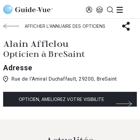
Aller au contenu principal
Accueil
Choisir mon opticien
Bresaint
Alain Afflelou
AFFICHER L'ANNUAIRE DES OPTICIENS
Alain Afflelou
Opticien à BreSaint
Adresse
Rue de l'Amiral Duchaffault, 29200, BreSaint
OPTICIEN, AMELIOREZ VOTRE VISIBILITE