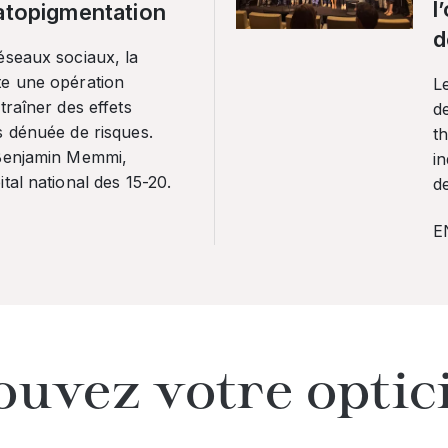
l
ratopigmentation
d
éseaux sociaux, la
te une opération
L
traîner des effets
de
s dénuée de risques.
th
 Benjamin Memmi,
in
tal national des 15-20.
de
E
ouvez votre optic