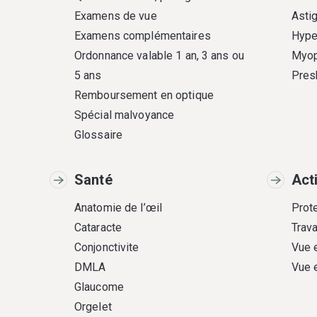
Examens de vue
Asti
Examens complémentaires
Hype
Ordonnance valable 1 an, 3 ans ou
Myop
5 ans
Pres
Remboursement en optique
Spécial malvoyance
Glossaire
Santé
Act
Anatomie de l’œil
Prote
Cataracte
Trava
Conjonctivite
Vue 
DMLA
Vue 
Glaucome
Orgelet