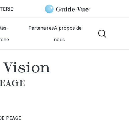
TERIE
ique Claire Vision
tés-
Partenaires
A propos de
rche
nous
NS
 Vision
PEAGE
 DE PEAGE