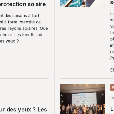
s
rotection solaire
Le
nt des saisons à fort
sp
i à forte intensité de
vi
es rayons solaires. Que
tr
 choisir ses lunettes de
p
ses yeux ?
i
o
Pa
E
#
0
L
ur des yeux ? Les