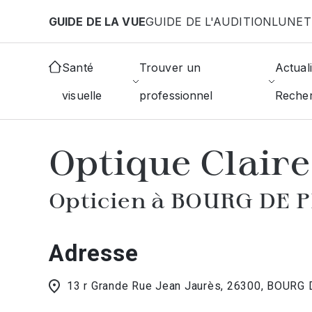
Aller au contenu principal
GUIDE DE LA VUE
GUIDE DE L'AUDITION
LUNET
Accueil
Choisir mon opticien
Bourg-Peage
Opt
Santé
Trouver un
Actuali
visuelle
professionnel
Reche
AFFICHER L'ANNUAIRE DES OPTICIE
Optique Claire
Opticien à BOURG DE 
Adresse
13 r Grande Rue Jean Jaurès, 26300, BOURG