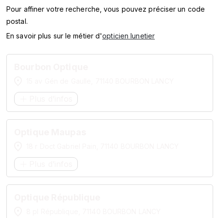
SERVICES
Pour affiner votre recherche, vous pouvez préciser un code
postal.
MARQUES
En savoir plus sur le métier d'
opticien lunetier
ENSEIGNES
Bourbon Optique
15 av Gén de Gaulle, 71140 BOURBON LANCY
Plus d’infos
Optique Maupas
18 r Doct Gabriel Pain, 71140 BOURBON LANCY
Plus d’infos
Optique République
8 pl République, 71140 BOURBON LANCY