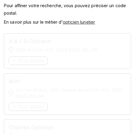
SERVICES
Pour affiner votre recherche, vous pouvez préciser un code
postal.
MARQUES
En savoir plus sur le métier d'
opticien lunetier
ENSEIGNES
A B C D Optique
1596 av Croix d'Or, 13320 BOUC BEL AIR
Plus d’infos
Atol
Ccil San Baquis, 2010, Avenue de la Croix d'or, 13320
BOUC BEL AIR
Plus d’infos
Charles Opticien