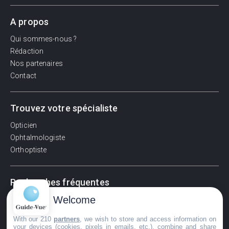
A propos
Qui sommes-nous ?
Rédaction
Nos partenaires
Contact
Trouvez votre spécialiste
Opticien
Ophtalmologiste
Orthoptiste
Recherches fréquentes
Welcome
Pathologies adultes
Signes d'une urgence ophtalmologique
With our 210
partners
, we wish to store and access information on
La vision
your devices (cookies, pixels in emails, etc.), combine and share