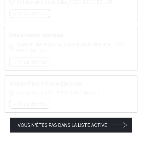
631 domaine de la Salle, 13320 BOUC BEL AIR
Plus d’infos
Décavision optique
Quartier dla Grabane, Avenue de la Gratiane, 13320
BOUC BEL AIR
Plus d’infos
Vision Plus F.F.O Adhérent
491 av Croix d'Or, 13320 BOUC BEL AIR
Plus d’infos
VOUS N'ÊTES PAS DANS LA LISTE ACTIVE