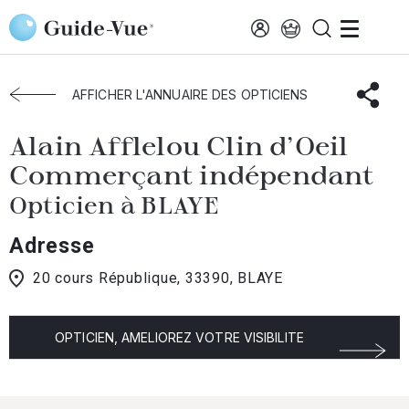
Aller au contenu principal
Accueil
Choisir mon opticien
Blaye
Alain Afflelou Clin D'Oeil Commerçant Indépendant
AFFICHER L'ANNUAIRE DES OPTICIENS
Alain Afflelou Clin d'Oeil
Commerçant indépendant
Opticien à BLAYE
Adresse
20 cours République, 33390, BLAYE
OPTICIEN, AMELIOREZ VOTRE VISIBILITE