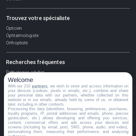
Trouvez votre spécialiste
Opticien
Ophtalmologiste
Orthoptiste
Recherches fréquentes
Pathologies adultes
Welcome
Signes d'une urgence ophtalmologique
With our 210
partners
, we wish to store and access information on
La vision
your devices (cookies, pixels in emails, etc.), combine and share
Acuité visuelle
your personal data with our partners, whether collected on this
website or in our emails, already held by some of us, or obtained
Myosis / mydriase
later, including in other contexts.
Œdème oculaire
Processing this data (identifiers, browsing, preferences, purchases,
loyalty programs, IP, postal addresses and emails, phone, precise
geolocation, etc.) allows developing and offering you services,
content, commercial offers and ads across your devices and
screens (including by email, post, SMS, phone, audio, and video),
©GuideVue2024
personalising them, measuring their performance, and analysing