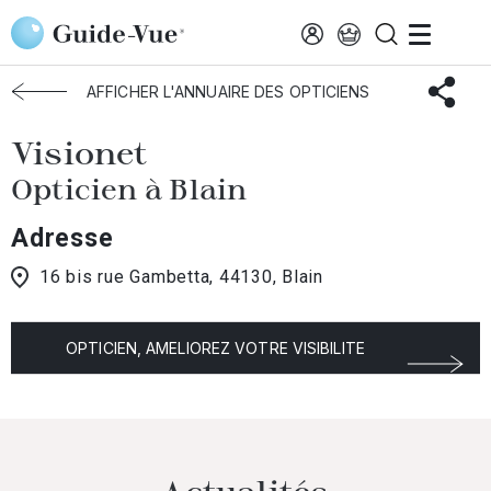
Aller au contenu principal
Accueil
Choisir mon opticien
Blain
Visionet
AFFICHER L'ANNUAIRE DES OPTICIENS
Visionet
Opticien à Blain
Adresse
16 bis rue Gambetta, 44130, Blain
OPTICIEN, AMELIOREZ VOTRE VISIBILITE