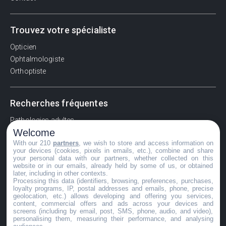
Trouvez votre spécialiste
Opticien
Ophtalmologiste
Orthoptiste
Recherches fréquentes
Pathologies adultes
Welcome
Signes d'une urgence ophtalmologique
With our 210
partners
, we wish to store and access information on
La vision
your devices (cookies, pixels in emails, etc.), combine and share
Acuité visuelle
your personal data with our partners, whether collected on this
website or in our emails, already held by some of us, or obtained
Myosis / mydriase
later, including in other contexts.
Œdème oculaire
Processing this data (identifiers, browsing, preferences, purchases,
loyalty programs, IP, postal addresses and emails, phone, precise
geolocation, etc.) allows developing and offering you services,
content, commercial offers and ads across your devices and
screens (including by email, post, SMS, phone, audio, and video),
©GuideVue2024
personalising them, measuring their performance, and analysing