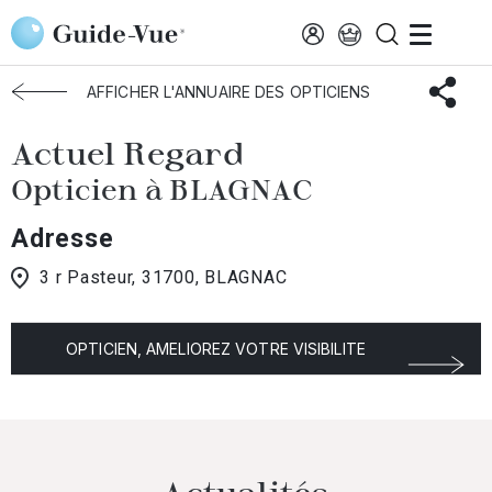
Aller au contenu principal
Accueil
Choisir mon opticien
Blagnac
Actuel Regard
AFFICHER L'ANNUAIRE DES OPTICIENS
Actuel Regard
Opticien à BLAGNAC
Adresse
3 r Pasteur, 31700, BLAGNAC
OPTICIEN, AMELIOREZ VOTRE VISIBILITE