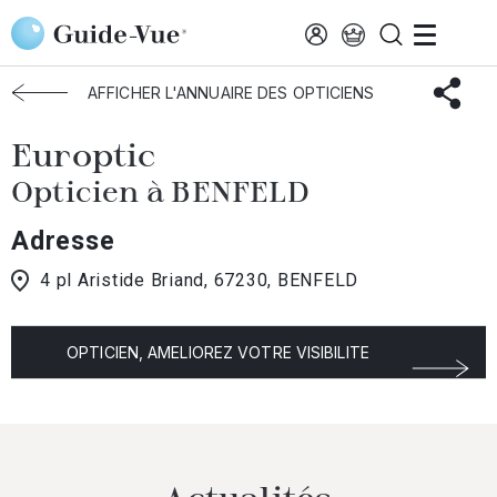
Aller au contenu principal
Accueil
Choisir mon opticien
Benfeld
Europtic
AFFICHER L'ANNUAIRE DES OPTICIENS
Europtic
Opticien à BENFELD
Adresse
4 pl Aristide Briand, 67230, BENFELD
OPTICIEN, AMELIOREZ VOTRE VISIBILITE