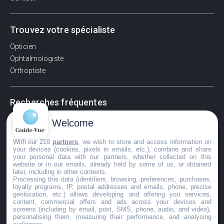
Trouvez votre spécialiste
Opticien
Ophtalmologiste
Orthoptiste
Recherches fréquentes
Pathologies adultes
Welcome
Signes d'une urgence ophtalmologique
With our 210
partners
, we wish to store and access information on
La vision
your devices (cookies, pixels in emails, etc.), combine and share
Acuité visuelle
your personal data with our partners, whether collected on this
website or in our emails, already held by some of us, or obtained
Myosis / mydriase
later, including in other contexts.
Œdème oculaire
Processing this data (identifiers, browsing, preferences, purchases,
loyalty programs, IP, postal addresses and emails, phone, precise
geolocation, etc.) allows developing and offering you services,
content, commercial offers and ads across your devices and
screens (including by email, post, SMS, phone, audio, and video),
©GuideVue2024
personalising them, measuring their performance, and analysing