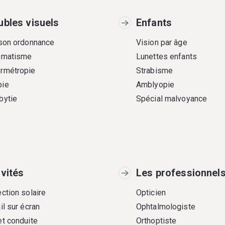
ubles visuels
Enfants
 son ordonnance
Vision par âge
gmatisme
Lunettes enfants
rmétropie
Strabisme
ie
Amblyopie
bytie
Spécial malvoyance
ivités
Les professionnel
ction solaire
Opticien
il sur écran
Ophtalmologiste
et conduite
Orthoptiste