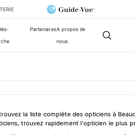
TERIE
tés-
Partenaires
A propos de
ticien à
Beaucair
rche
nous
trouvez la liste complète des opticiens à Beau
ticiens, trouvez rapidement l'opticien le plus 