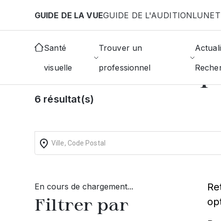
Aller au contenu principal
GUIDE DE LA VUE
GUIDE DE L'AUDITION
LUNET
Accueil
Choisir mon opticien
Beaucaire
Santé
Trouver un
Actuali
Trouvez un op
visuelle
professionnel
Reche
6 résultat(s)
Re
En cours de chargement...
Filtrer par
op