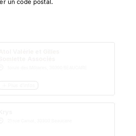
er un code postal.
Atol Valérie et Gilles
Somlette Associés
forum des Milliaires, 30300 BEAUCAIRE
Plus d’infos
Krys
21 rue Carnot, 30300 Beaucaire