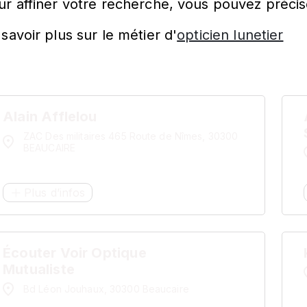
ur affiner votre recherche, vous pouvez précis
savoir plus sur le métier d'
opticien lunetier
Alain Afflelou
ZAC Des militaires 465 Route de Nîmes, 30300
BEAUCAIRE
Plus d’infos
Écouter Voir Optique
Mutualiste
Bd Léon Jouhaux, 30300 Beaucaire