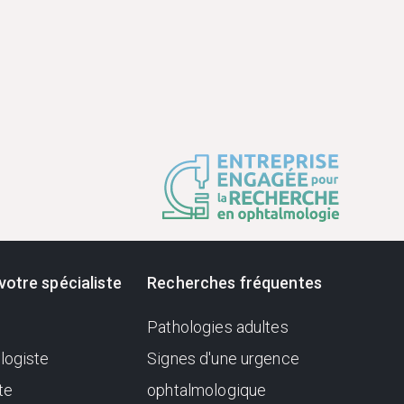
votre spécialiste
Recherches fréquentes
Pathologies adultes
logiste
Signes d'une urgence
te
ophtalmologique