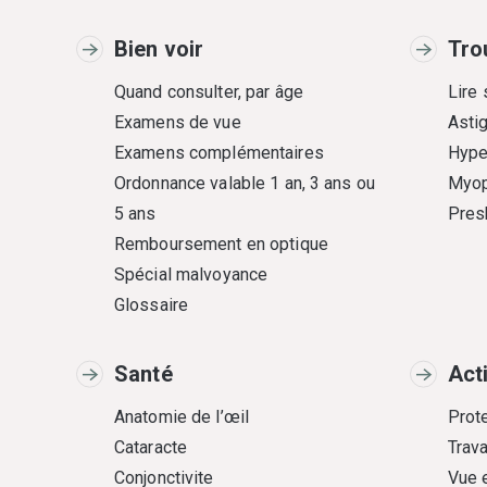
Bien voir
Tro
Quand consulter, par âge
Lire
Examens de vue
Asti
Examens complémentaires
Hype
Ordonnance valable 1 an, 3 ans ou
Myop
5 ans
Pres
Remboursement en optique
Spécial malvoyance
Glossaire
Santé
Act
Anatomie de l’œil
Prote
Cataracte
Trava
Conjonctivite
Vue 