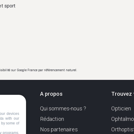
et sport
visibilité sur Google France par référencement naturel.
A propos
Trouvez 
Qui sommes-nous ?
Opticien
ndante
our devices
e. Sa
Rédaction
Ophtalmo
ata with our
d by some of
Nos partenaires
Orthoptis
nformer
ty programs,