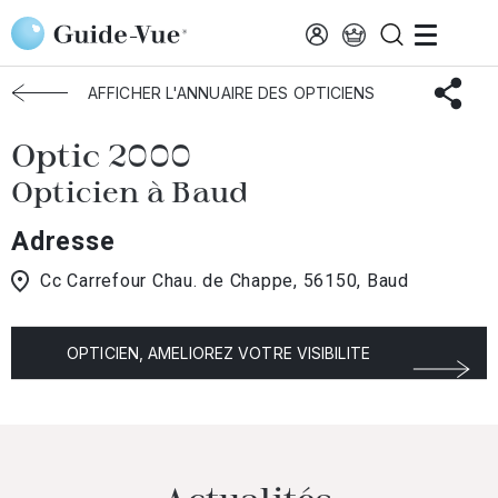
Aller au contenu principal
Accueil
Choisir mon opticien
Baud
Optic 2000
AFFICHER L'ANNUAIRE DES OPTICIENS
Optic 2000
Opticien à Baud
Adresse
Cc Carrefour Chau. de Chappe, 56150, Baud
OPTICIEN, AMELIOREZ VOTRE VISIBILITE