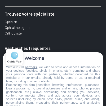
Trouvez votre spécialiste
Opticien
Ophtalmologiste
Orthoptiste
Recherches fréquentes
Pathologies adultes
Welcome
Signes d'une urgence ophtalmologique
With our 210
partners
, we wish to store and access information on
La vision
your devices (cookies, pixels in emails, etc.), combine and share
Acuité visuelle
your personal data with our partners, whether collected on this
website or in our emails, already held by some of us, or obtained
Myosis / mydriase
later, including in other contexts.
Œdème oculaire
Processing this data (identifiers, browsing, preferences, purchases,
loyalty programs, IP, postal addresses and emails, phone, precise
geolocation, etc.) allows developing and offering you services,
content, commercial offers and ads across your devices and
screens (including by email, post, SMS, phone, audio, and video),
©GuideVue2024
personalising them, measuring their performance, and analysing