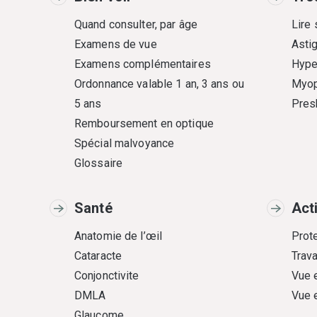
Quand consulter, par âge
Lire
Examens de vue
Asti
Examens complémentaires
Hype
Ordonnance valable 1 an, 3 ans ou
Myop
5 ans
Pres
Remboursement en optique
Spécial malvoyance
Glossaire
Santé
Act
Anatomie de l’œil
Prote
Cataracte
Trava
Conjonctivite
Vue 
DMLA
Vue 
Glaucome