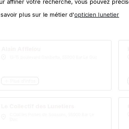
ur affiner votre recherche, vous pouvez précis
savoir plus sur le métier d'
opticien lunetier
Alain Afflelou
13-15 boulevard Gambetta, 55000 Bar Le Duc
Plus d’infos
Le Collectif des Lunetiers
C.Cial les Portes de Soissons, 55000 Bar Le
Duc