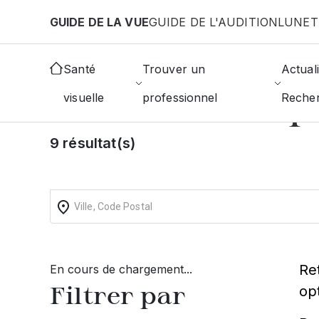
Aller au contenu principal
GUIDE DE LA VUE
GUIDE DE L'AUDITION
LUNET
Accueil
Choisir mon opticien
Bar-Le-Duc
Santé
Trouver un
Actuali
Trouvez un op
visuelle
professionnel
Reche
9 résultat(s)
Re
En cours de chargement...
Filtrer par
op