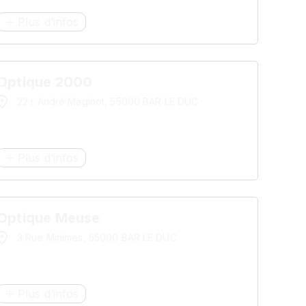
Plus d’infos
Optique 2000
22 r André Maginot, 55000 BAR LE DUC
Plus d’infos
Optique Meuse
3 Rue Minimes, 55000 BAR LE DUC
Plus d’infos