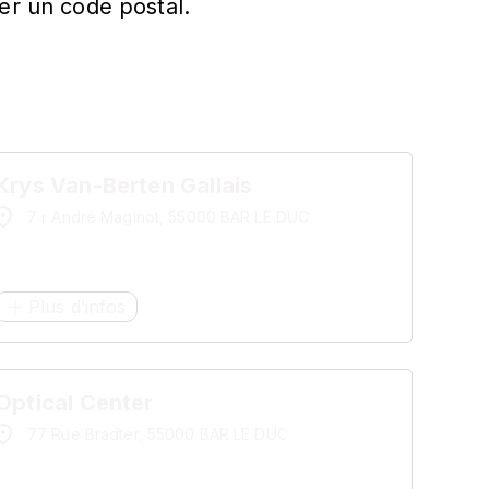
er un code postal.
Krys Van-Berten Gallais
7 r André Maginot, 55000 BAR LE DUC
Plus d’infos
Optical Center
77 Rue Bradter, 55000 BAR LE DUC