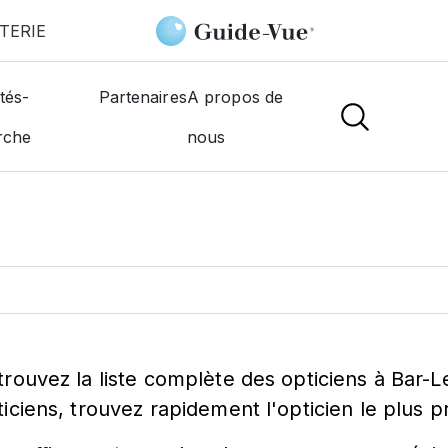
TERIE
tés-
Partenaires
A propos de
ticien à
Bar-Le-D
rche
nous
trouvez la liste complète des opticiens à Bar-
ticiens, trouvez rapidement l'opticien le plus 