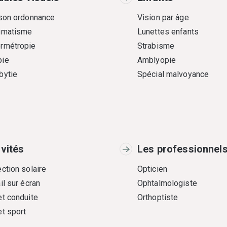
 son ordonnance
Vision par âge
gmatisme
Lunettes enfants
rmétropie
Strabisme
ie
Amblyopie
bytie
Spécial malvoyance
ivités
Les professionnel
ction solaire
Opticien
il sur écran
Ophtalmologiste
et conduite
Orthoptiste
et sport