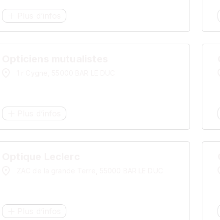
Plus d’infos
Opticiens mutualistes
1 r Cygne, 55000 BAR LE DUC
Plus d’infos
Optique Leclerc
ZAC de la grande Terre, 55000 BAR LE DUC
Plus d’infos