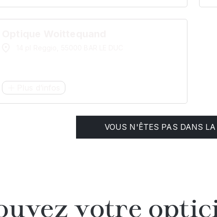
Optique Woittequand
14 pl Reggio, 55000 BAR LE DUC
Plus d’infos
VOUS N'ÊTES PAS DANS LA 
ouvez votre optic