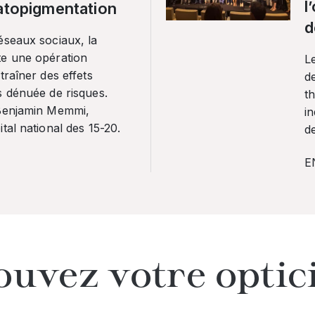
l
ratopigmentation
d
éseaux sociaux, la
te une opération
L
traîner des effets
de
s dénuée de risques.
th
 Benjamin Memmi,
in
tal national des 15-20.
de
E
ouvez votre optic