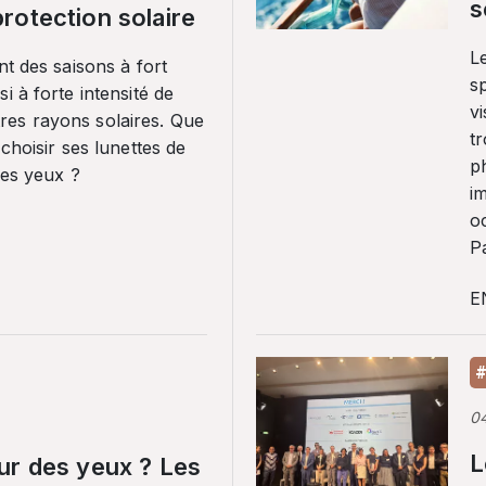
s
rotection solaire
Le
nt des saisons à fort
sp
i à forte intensité de
vi
es rayons solaires. Que
tr
 choisir ses lunettes de
p
ses yeux ?
i
o
Pa
E
#
0
L
ur des yeux ? Les