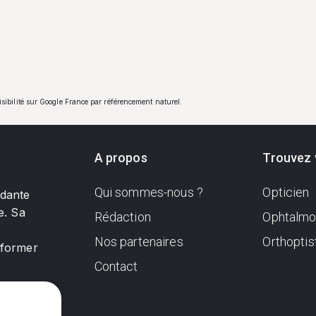
visibilité sur Google France par référencement naturel.
A propos
Trouvez 
Qui sommes-nous ?
Opticien
ndante
e. Sa
Rédaction
Ophtalmo
Nos partenaires
Orthoptis
nformer
Contact