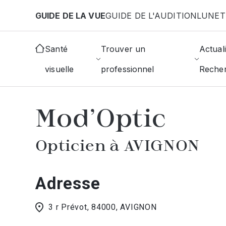
Aller au contenu principal
GUIDE DE LA VUE
GUIDE DE L'AUDITION
LUNET
Accueil
Choisir mon opticien
Avignon
Mod'Opt
Santé
Trouver un
Actuali
visuelle
professionnel
Reche
AFFICHER L'ANNUAIRE DES OPTICIE
Mod'Optic
Opticien à AVIGNON
Adresse
3 r Prévot, 84000, AVIGNON