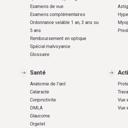
Examens de vue
Asti
Examens complémentaires
Hype
Ordonnance valable 1 an, 3 ans ou
Myop
5 ans
Pres
Remboursement en optique
Spécial malvoyance
Glossaire
Santé
Act
Anatomie de l’œil
Prote
Cataracte
Trava
Conjonctivite
Vue 
DMLA
Vue 
Glaucome
Orgelet