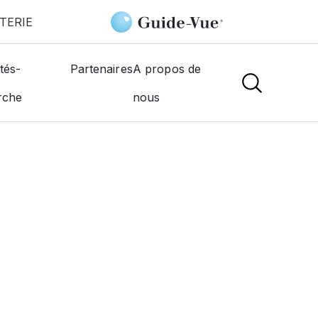
TERIE
ic
tés-
Partenaires
A propos de
rche
nous
NS