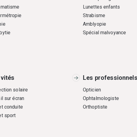
gmatisme
Lunettes enfants
rmétropie
Strabisme
ie
Amblyopie
bytie
Spécial malvoyance
ivités
Les professionnel
ction solaire
Opticien
il sur écran
Ophtalmologiste
et conduite
Orthoptiste
et sport