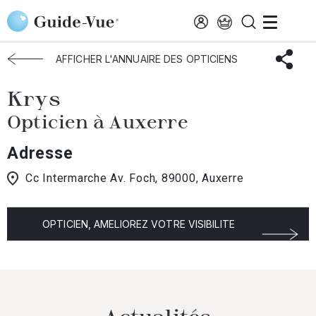
Aller au contenu principal
Accueil
Choisir mon opticien
Auxerre
Krys
AFFICHER L'ANNUAIRE DES OPTICIENS
Krys
Opticien à Auxerre
Adresse
Cc Intermarche Av. Foch, 89000, Auxerre
OPTICIEN, AMELIOREZ VOTRE VISIBILITE