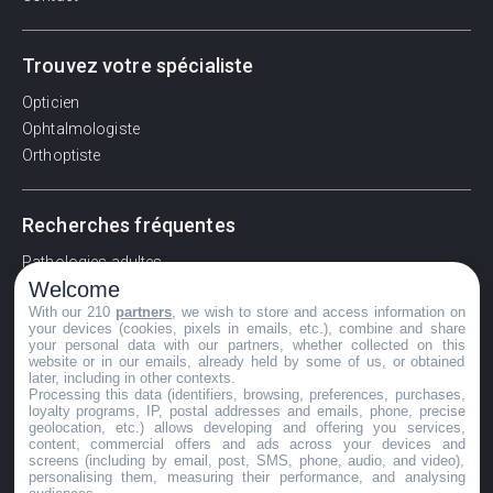
Trouvez votre spécialiste
Opticien
Ophtalmologiste
Orthoptiste
Recherches fréquentes
Pathologies adultes
Welcome
Signes d'une urgence ophtalmologique
With our 210
partners
, we wish to store and access information on
La vision
your devices (cookies, pixels in emails, etc.), combine and share
Acuité visuelle
your personal data with our partners, whether collected on this
website or in our emails, already held by some of us, or obtained
Myosis / mydriase
later, including in other contexts.
Œdème oculaire
Processing this data (identifiers, browsing, preferences, purchases,
loyalty programs, IP, postal addresses and emails, phone, precise
geolocation, etc.) allows developing and offering you services,
content, commercial offers and ads across your devices and
screens (including by email, post, SMS, phone, audio, and video),
©GuideVue2024
personalising them, measuring their performance, and analysing