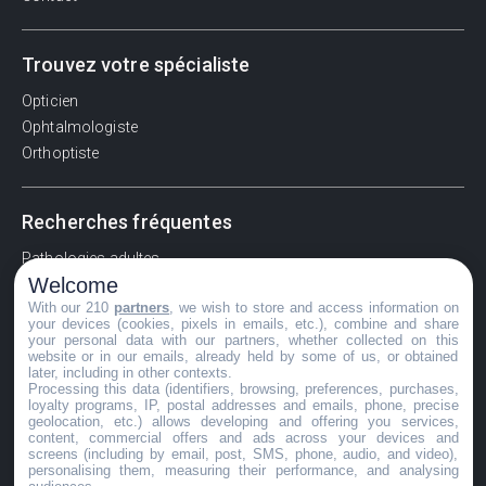
Trouvez votre spécialiste
Opticien
Ophtalmologiste
Orthoptiste
Recherches fréquentes
Pathologies adultes
Welcome
Signes d'une urgence ophtalmologique
With our 210
partners
, we wish to store and access information on
La vision
your devices (cookies, pixels in emails, etc.), combine and share
Acuité visuelle
your personal data with our partners, whether collected on this
website or in our emails, already held by some of us, or obtained
Myosis / mydriase
later, including in other contexts.
Œdème oculaire
Processing this data (identifiers, browsing, preferences, purchases,
loyalty programs, IP, postal addresses and emails, phone, precise
geolocation, etc.) allows developing and offering you services,
content, commercial offers and ads across your devices and
screens (including by email, post, SMS, phone, audio, and video),
©GuideVue2024
personalising them, measuring their performance, and analysing