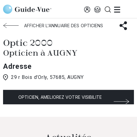
Aller au contenu principal
Accueil
Choisir mon opticien
Augny
Optic 2000
AFFICHER L'ANNUAIRE DES OPTICIENS
Optic 2000
Opticien à AUGNY
Adresse
29 r Bois d'Orly, 57685, AUGNY
OPTICIEN, AMELIOREZ VOTRE VISIBILITE