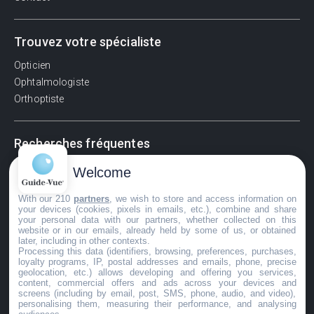
Trouvez votre spécialiste
Opticien
Ophtalmologiste
Orthoptiste
Recherches fréquentes
Pathologies adultes
Welcome
Signes d'une urgence ophtalmologique
With our 210
partners
, we wish to store and access information on
La vision
your devices (cookies, pixels in emails, etc.), combine and share
Acuité visuelle
your personal data with our partners, whether collected on this
website or in our emails, already held by some of us, or obtained
Myosis / mydriase
later, including in other contexts.
Œdème oculaire
Processing this data (identifiers, browsing, preferences, purchases,
loyalty programs, IP, postal addresses and emails, phone, precise
geolocation, etc.) allows developing and offering you services,
content, commercial offers and ads across your devices and
screens (including by email, post, SMS, phone, audio, and video),
©GuideVue2024
personalising them, measuring their performance, and analysing