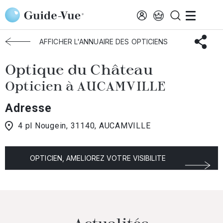
Aller au contenu principal
Accueil
Choisir mon opticien
Aucamville
Optique Du Château
AFFICHER L'ANNUAIRE DES OPTICIENS
Optique du Château
Opticien à AUCAMVILLE
Adresse
4 pl Nougein, 31140, AUCAMVILLE
OPTICIEN, AMELIOREZ VOTRE VISIBILITE