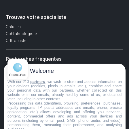
Trouvez votre spécialiste
Opticien
Ophtalmologiste
Orthoptiste
Recherches fréquentes
Pathologies adultes
Welcome
Signes d'une urgence ophtalmologique
With our 210
partners
, we wish to store and access information on
La vision
your devices (cookies, pixels in emails, etc.), combine and share
Acuité visuelle
your personal data with our partners, whether collected on this
website or in our emails, already held by some of us, or obtained
Myosis / mydriase
later, including in other contexts.
Œdème oculaire
Processing this data (identifiers, browsing, preferences, purchases,
loyalty programs, IP, postal addresses and emails, phone, precise
geolocation, etc.) allows developing and offering you services,
content, commercial offers and ads across your devices and
screens (including by email, post, SMS, phone, audio, and video),
©GuideVue2024
personalising them, measuring their performance, and analysing