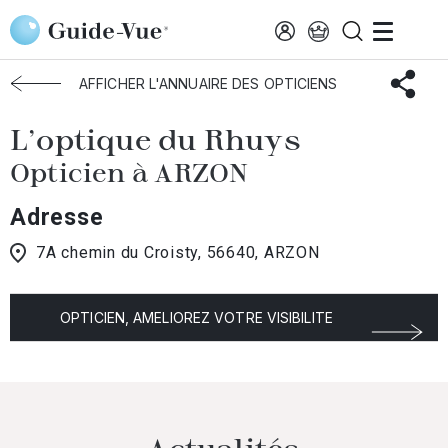
Aller au contenu principal
Accueil
Choisir mon opticien
Arzon
L'optique Du Rhuys
AFFICHER L'ANNUAIRE DES OPTICIENS
L'optique du Rhuys
Opticien à ARZON
Adresse
7A chemin du Croisty, 56640, ARZON
OPTICIEN, AMELIOREZ VOTRE VISIBILITE