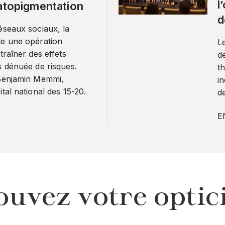
l
ratopigmentation
d
éseaux sociaux, la
te une opération
L
traîner des effets
de
s dénuée de risques.
th
 Benjamin Memmi,
in
tal national des 15-20.
de
E
ouvez votre optic