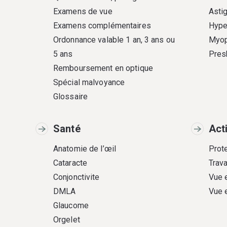
Examens de vue
Asti
Examens complémentaires
Hype
Ordonnance valable 1 an, 3 ans ou
Myop
5 ans
Pres
Remboursement en optique
Spécial malvoyance
Glossaire
Santé
Act
Anatomie de l’œil
Prote
Cataracte
Trava
Conjonctivite
Vue 
DMLA
Vue 
Glaucome
Orgelet