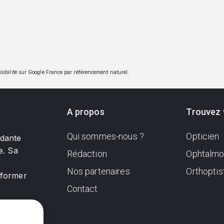
visibilité sur Google France par référencement naturel.
A propos
Trouvez 
Qui sommes-nous ?
Opticien
ndante
e. Sa
Rédaction
Ophtalmo
Nos partenaires
Orthoptis
nformer
Contact