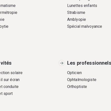
gmatisme
Lunettes enfants
rmétropie
Strabisme
ie
Amblyopie
bytie
Spécial malvoyance
ivités
Les professionnel
ction solaire
Opticien
il sur écran
Ophtalmologiste
et conduite
Orthoptiste
et sport