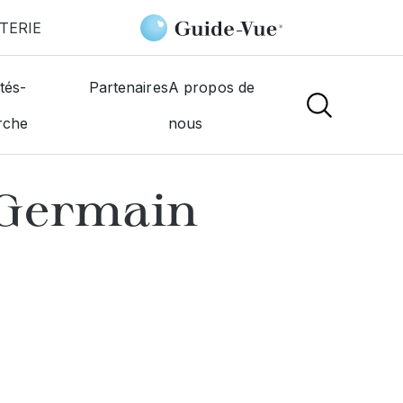
TERIE
 Saint Germain
tés-
Partenaires
A propos de
rche
nous
NS
 Germain