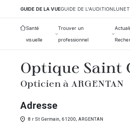
Aller au contenu principal
GUIDE DE LA VUE
GUIDE DE L'AUDITION
LUNET
Accueil
Choisir mon opticien
Argentan
Optique
Santé
Trouver un
Actuali
visuelle
professionnel
Reche
AFFICHER L'ANNUAIRE DES OPTICIE
Optique Saint
Opticien à ARGENTAN
Adresse
8 r St Germain, 61200, ARGENTAN