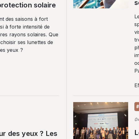
s
rotection solaire
Le
nt des saisons à fort
sp
i à forte intensité de
vi
es rayons solaires. Que
tr
 choisir ses lunettes de
p
ses yeux ?
i
o
Pa
E
#
0
L
ur des yeux ? Les