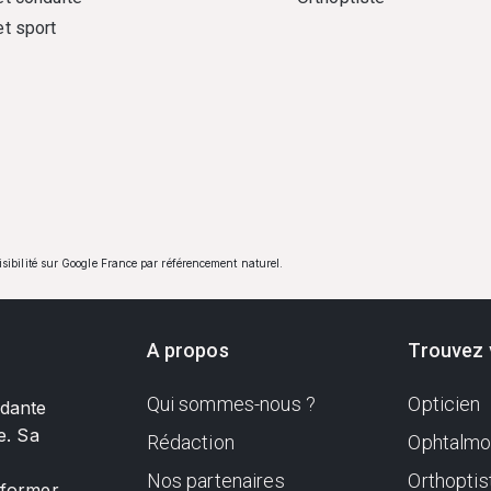
et sport
visibilité sur Google France par référencement naturel.
A propos
Trouvez 
Qui sommes-nous ?
Opticien
ndante
e. Sa
Rédaction
Ophtalmo
Nos partenaires
Orthoptis
nformer