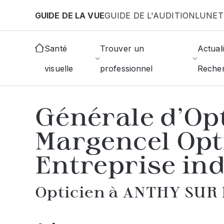
Aller au contenu principal
GUIDE DE LA VUE
GUIDE DE L'AUDITION
LUNET
Accueil
Choisir mon opticien
Anthy-Sur-Leman
Santé
Trouver un
Actuali
visuelle
professionnel
Reche
AFFICHER L'ANNUAIRE DES OPTICIE
Générale d'Op
Margencel Opt
Entreprise in
Opticien à ANTHY SUR