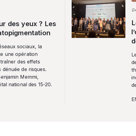
0
L
ur des yeux ? Les
l
ratopigmentation
d
éseaux sociaux, la
te une opération
L
traîner des effets
de
s dénuée de risques.
th
 Benjamin Memmi,
in
tal national des 15-20.
de
E