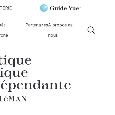
TERIE
Générale D'Optique Margencel Optique Entreprise Indépendante
tés-
Partenaires
A propos de
rche
nous
NS
tique
ique
dépendante
 LéMAN