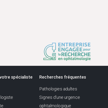
votre spécialiste
Recherches fréquentes
Pathologies adultes
logiste
Signes d'une urgence
te
ophtalmologique