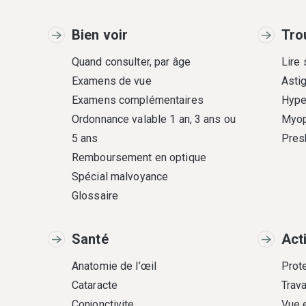
Bien voir
Tro
Quand consulter, par âge
Lire
Examens de vue
Asti
Examens complémentaires
Hype
Ordonnance valable 1 an, 3 ans ou
Myop
5 ans
Pres
Remboursement en optique
Spécial malvoyance
Glossaire
Santé
Act
Anatomie de l’œil
Prote
Cataracte
Trava
Conjonctivite
Vue 