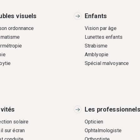
ubles visuels
Enfants
 son ordonnance
Vision par âge
gmatisme
Lunettes enfants
rmétropie
Strabisme
ie
Amblyopie
bytie
Spécial malvoyance
ivités
Les professionnel
ction solaire
Opticien
il sur écran
Ophtalmologiste
et conduite
Orthoptiste