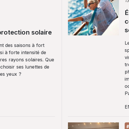
1
É
c
s
rotection solaire
Le
nt des saisons à fort
sp
i à forte intensité de
vi
es rayons solaires. Que
tr
 choisir ses lunettes de
p
ses yeux ?
i
o
Pa
E
#