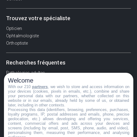
Trouvez votre spécialiste
Opticien
Ophtalmologiste
Orthoptiste
Recherches fréquentes
Pathologies adultes
Welcome
Signes d'une urgence ophtalmologique
With our 210
partners
, we wish to store and access information on
La vision
your devices (cookies, pixels in emails, etc.), combine and share
Acuité visuelle
your personal data with our partners, whether collected on this
website or in our emails, already held by some of us, or obtained
Myosis / mydriase
later, including in other contexts.
Œdème oculaire
Processing this data (identifiers, browsing, preferences, purchases,
loyalty programs, IP, postal addresses and emails, phone, precise
geolocation, etc.) allows developing and offering you services,
content, commercial offers and ads across your devices and
screens (including by email, post, SMS, phone, audio, and video),
©GuideVue2024
personalising them, measuring their performance, and analysing