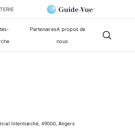
TERIE
lou
tés-
Partenaires
A propos de
rche
nous
NS
cial Intermarché, 49000, Angers