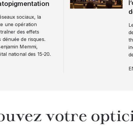
l
ratopigmentation
d
éseaux sociaux, la
te une opération
L
traîner des effets
de
s dénuée de risques.
th
 Benjamin Memmi,
in
tal national des 15-20.
de
E
ouvez votre optic