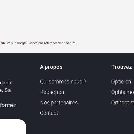
visibilité sur Google France par référencement naturel.
A propos
Trouvez 
Qui sommes-nous ?
Opticien
ndante
e. Sa
Rédaction
Ophtalmo
Nos partenaires
Orthoptis
nformer
Contact