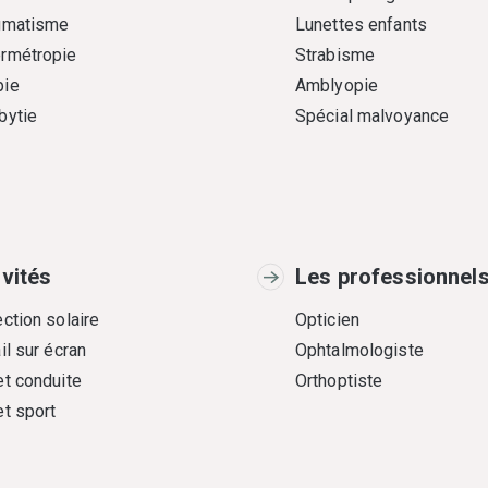
gmatisme
Lunettes enfants
rmétropie
Strabisme
ie
Amblyopie
bytie
Spécial malvoyance
ivités
Les professionnel
ction solaire
Opticien
il sur écran
Ophtalmologiste
et conduite
Orthoptiste
et sport