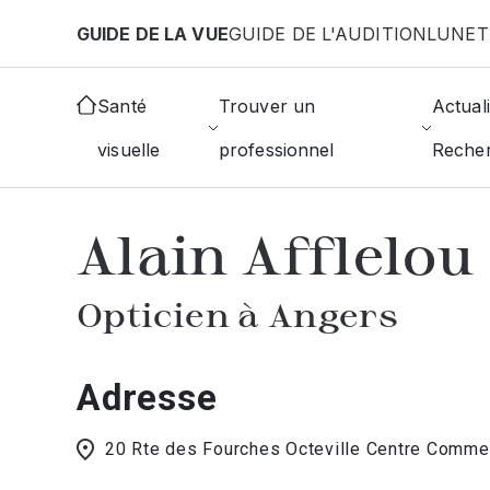
Aller au contenu principal
GUIDE DE LA VUE
GUIDE DE L'AUDITION
LUNET
Accueil
Choisir mon opticien
Angers
Alain Affle
Santé
Trouver un
Actuali
visuelle
professionnel
Reche
AFFICHER L'ANNUAIRE DES OPTICIE
Alain Afflelou
Opticien à Angers
Adresse
20 Rte des Fourches Octeville Centre Commer