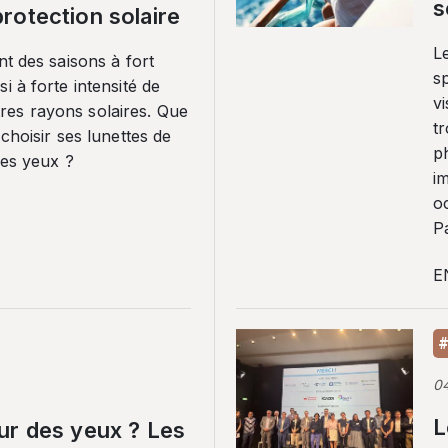
s
rotection solaire
Le
nt des saisons à fort
sp
i à forte intensité de
vi
es rayons solaires. Que
tr
 choisir ses lunettes de
p
ses yeux ?
i
o
Pa
E
#
0
L
ur des yeux ? Les