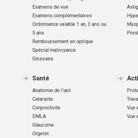
Examens de vue
Asti
Examens complémentaires
Hype
Ordonnance valable 1 an, 3 ans ou
Myop
5 ans
Pres
Remboursement en optique
Spécial malvoyance
Glossaire
Santé
Act
Anatomie de l’œil
Prote
Cataracte
Trava
Conjonctivite
Vue 
DMLA
Vue 
Glaucome
Orgelet