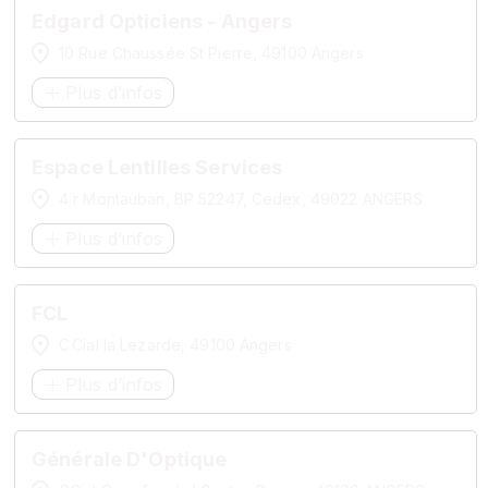
Edgard Opticiens - Angers
10 Rue Chaussée St Pierre, 49100 Angers
Plus d’infos
Espace Lentilles Services
4 r Montauban, BP 52247, Cedex, 49022 ANGERS
Plus d’infos
FCL
C.Cial la Lezarde, 49100 Angers
Plus d’infos
Générale D'Optique