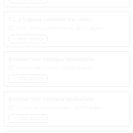
E.L.S Espace Lentilles Services
8 Rue Geoffroy de Montbray, 49100 Angers
Plus d’infos
Écouter Voir Optique Mutualiste
1 avenue des Falaises, 49000 Angers
Plus d’infos
Écouter Voir Optique Mutualiste
21 place du Général Leclerc, 49000 Angers
Plus d’infos