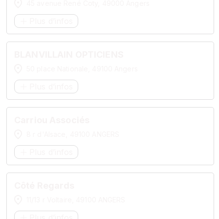
45 avenue René Coty, 49000 Angers
Plus d’infos
BLANVILLAIN OPTICIENS
50 place Nationale, 49100 Angers
Plus d’infos
Carriou Associés
8 r d'Alsace, 49100 ANGERS
Plus d’infos
Côté Regards
11/13 r Voltaire, 49100 ANGERS
Plus d’infos