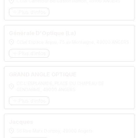
CCial Carrefour bd Gaston Ramon, 49100 ANGERS
Plus d’infos
Générale D'Optique (La)
CCial Espace Anjou, 75 av Montaigne, 49000 ANGERS
Plus d’infos
GRAND ANGLE OPTIQUE
CC L'ESPLANADE, PLACE DU CHAPEAU DE
GENDARME, 49000 ANGERS
Plus d’infos
Jacques
56 Rue Marx Dormoy, 49000 Angers