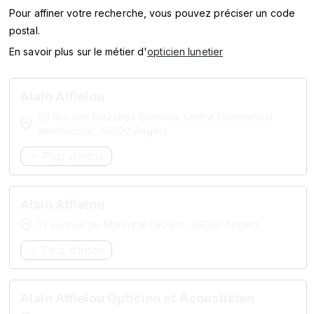
SERVICES
Pour affiner votre recherche, vous pouvez préciser un code
postal.
MARQUES
En savoir plus sur le métier d'
opticien lunetier
ENSEIGNES
Alain Afflelou
20 Rte des Fourches Octeville Centre Commercial
Intermarché, 49000 Angers
Plus d’infos
Alain Afflelou
13 avenue du Maréchal Leclerc, 49000 Angers
Plus d’infos
Alain Afflelou Opticien et Acousticien