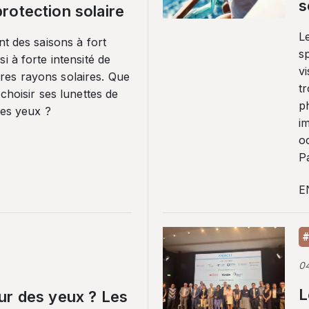
s
rotection solaire
Le
nt des saisons à fort
sp
i à forte intensité de
vi
es rayons solaires. Que
tr
 choisir ses lunettes de
p
ses yeux ?
i
o
Pa
E
#
0
L
ur des yeux ? Les