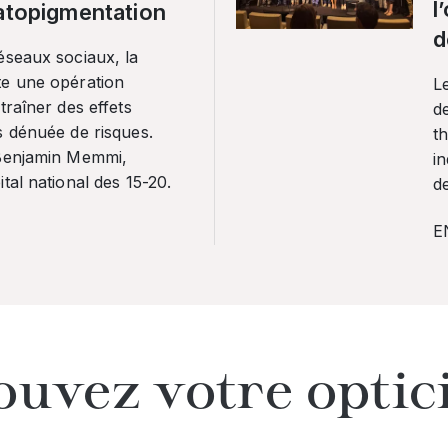
l
ratopigmentation
d
éseaux sociaux, la
te une opération
L
traîner des effets
de
s dénuée de risques.
th
 Benjamin Memmi,
in
tal national des 15-20.
de
E
ouvez votre optic