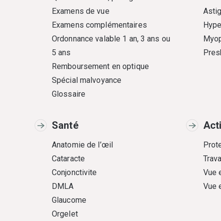
Examens de vue
Asti
Examens complémentaires
Hype
Ordonnance valable 1 an, 3 ans ou
Myop
5 ans
Pres
Remboursement en optique
Spécial malvoyance
Glossaire
Santé
Act
Anatomie de l’œil
Prote
Cataracte
Trava
Conjonctivite
Vue 
DMLA
Vue 
Glaucome
Orgelet