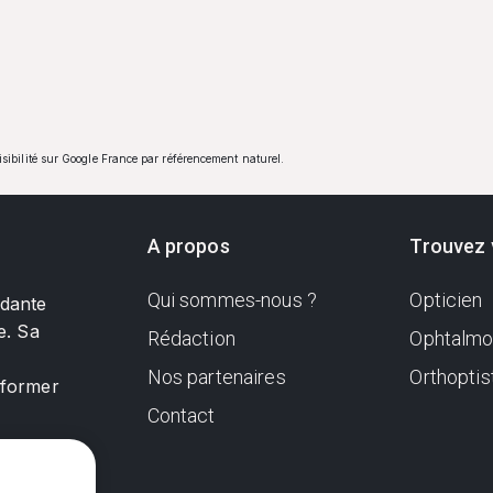
visibilité sur Google France par référencement naturel.
A propos
Trouvez 
Qui sommes-nous ?
Opticien
ndante
e. Sa
Rédaction
Ophtalmo
Nos partenaires
Orthoptis
nformer
Contact