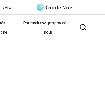
TERIE
rie
tés-
Partenaires
A propos de
rche
nous
NS