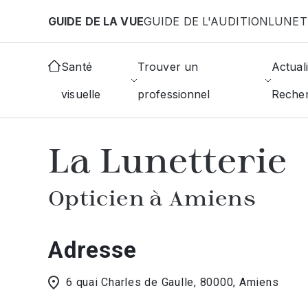
Aller au contenu principal
GUIDE DE LA VUE
GUIDE DE L'AUDITION
LUNET
Accueil
Choisir mon opticien
Amiens
La Lunette
Santé
Trouver un
Actuali
visuelle
professionnel
Reche
AFFICHER L'ANNUAIRE DES OPTICIE
La Lunetterie
Opticien à Amiens
Adresse
6 quai Charles de Gaulle, 80000, Amiens