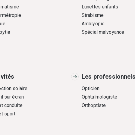
gmatisme
Lunettes enfants
rmétropie
Strabisme
ie
Amblyopie
bytie
Spécial malvoyance
ivités
Les professionnel
ction solaire
Opticien
il sur écran
Ophtalmologiste
et conduite
Orthoptiste
et sport