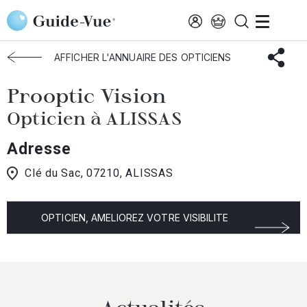
Aller au contenu principal
Accueil
Choisir mon opticien
Alissas
Prooptic Vision
AFFICHER L'ANNUAIRE DES OPTICIENS
Prooptic Vision
Opticien à ALISSAS
Adresse
Clé du Sac, 07210, ALISSAS
OPTICIEN, AMELIOREZ VOTRE VISIBILITE