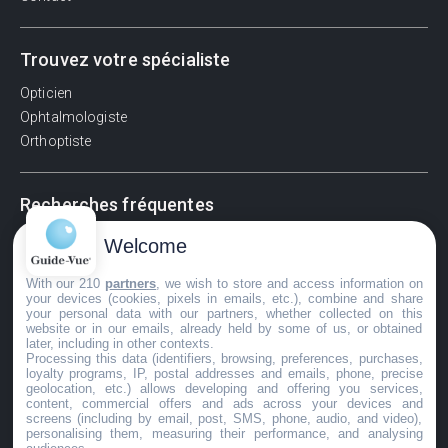
Trouvez votre spécialiste
Opticien
Ophtalmologiste
Orthoptiste
Recherches fréquentes
Pathologies adultes
Welcome
Signes d'une urgence ophtalmologique
With our 210
partners
, we wish to store and access information on
La vision
your devices (cookies, pixels in emails, etc.), combine and share
Acuité visuelle
your personal data with our partners, whether collected on this
website or in our emails, already held by some of us, or obtained
Myosis / mydriase
later, including in other contexts.
Œdème oculaire
Processing this data (identifiers, browsing, preferences, purchases,
loyalty programs, IP, postal addresses and emails, phone, precise
geolocation, etc.) allows developing and offering you services,
content, commercial offers and ads across your devices and
screens (including by email, post, SMS, phone, audio, and video),
©GuideVue2024
personalising them, measuring their performance, and analysing