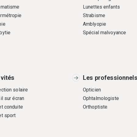
gmatisme
Lunettes enfants
rmétropie
Strabisme
ie
Amblyopie
bytie
Spécial malvoyance
ivités
Les professionnel
ction solaire
Opticien
il sur écran
Ophtalmologiste
et conduite
Orthoptiste
et sport