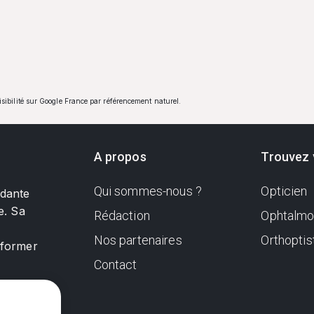
visibilité sur Google France par référencement naturel.
A propos
Trouvez 
Qui sommes-nous ?
Opticien
ndante
e. Sa
Rédaction
Ophtalmo
Nos partenaires
Orthoptis
nformer
Contact