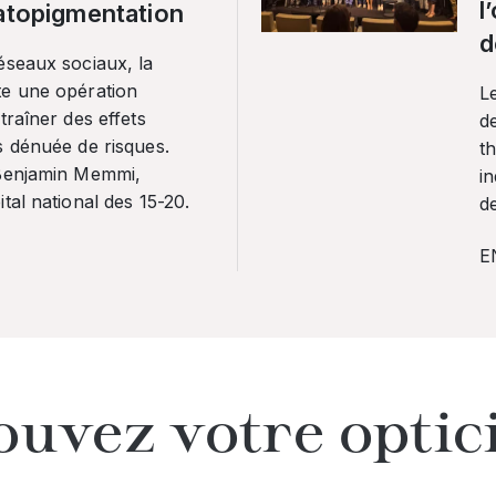
l
ratopigmentation
d
éseaux sociaux, la
te une opération
L
traîner des effets
de
s dénuée de risques.
th
 Benjamin Memmi,
in
tal national des 15-20.
de
E
ouvez votre optic