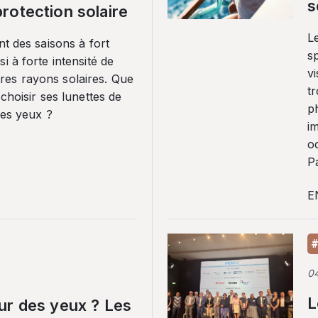
s
rotection solaire
Le
nt des saisons à fort
sp
i à forte intensité de
vi
es rayons solaires. Que
tr
 choisir ses lunettes de
p
ses yeux ?
i
o
Pa
E
#
0
L
ur des yeux ? Les