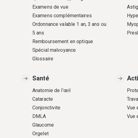
Examens de vue
Asti
Examens complémentaires
Hype
Ordonnance valable 1 an, 3 ans ou
Myop
5 ans
Pres
Remboursement en optique
Spécial malvoyance
Glossaire
Santé
Act
Anatomie de l’œil
Prote
Cataracte
Trava
Conjonctivite
Vue 
DMLA
Vue 
Glaucome
Orgelet