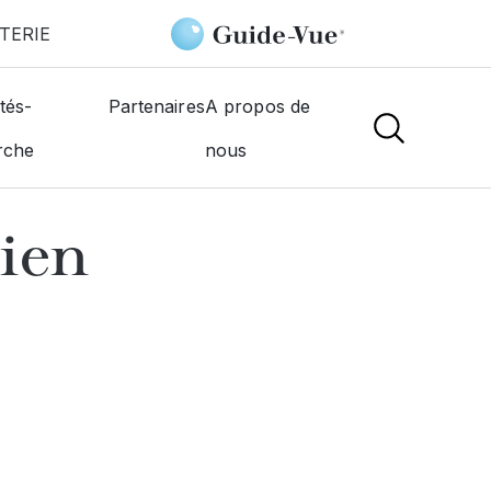
TERIE
ulien
tés-
Partenaires
A propos de
rche
nous
NS
lien