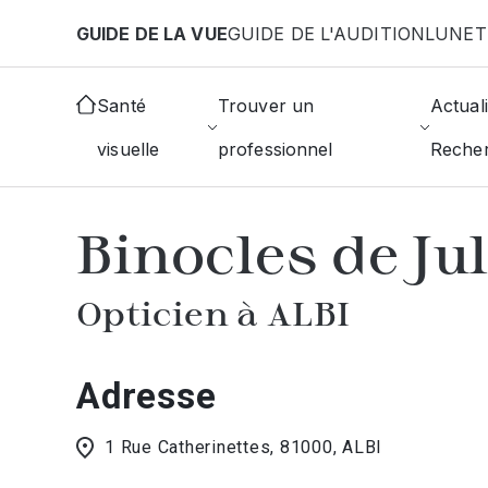
Aller au contenu principal
GUIDE DE LA VUE
GUIDE DE L'AUDITION
LUNET
Accueil
Choisir mon opticien
Albi
Binocles de J
Santé
Trouver un
Actuali
visuelle
professionnel
Reche
AFFICHER L'ANNUAIRE DES OPTICIE
Binocles de Ju
Opticien à ALBI
Adresse
1 Rue Catherinettes, 81000, ALBI