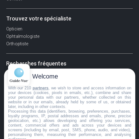
Trouvez votre spécialiste
Opticien
Ophtalmologiste
Orthoptiste
Recherches fréquentes
Pathologies adultes
Welcome
Signes d'une urgence ophtalmologique
With our 210
partners
, we wish to store and access information on
La vision
your devices (cookies, pixels in emails, etc.), combine and share
Acuité visuelle
your personal data with our partners, whether collected on this
website or in our emails, already held by some of us, or obtained
Myosis / mydriase
later, including in other contexts.
Œdème oculaire
Processing this data (identifiers, browsing, preferences, purchases,
loyalty programs, IP, postal addresses and emails, phone, precise
geolocation, etc.) allows developing and offering you services,
content, commercial offers and ads across your devices and
screens (including by email, post, SMS, phone, audio, and video),
©GuideVue2024
personalising them, measuring their performance, and analysing