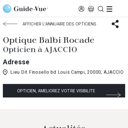
Aller au contenu principal
Accueil
Choisir mon opticien
Ajaccio
Optique Balbi Rocade
AFFICHER L'ANNUAIRE DES OPTICIENS
Optique Balbi Rocade
Opticien à AJACCIO
Adresse
Lieu Dit Finosello bd Louis Campi, 20000, AJACCIO
OPTICIEN, AMELIOREZ VOTRE VISIBILITE