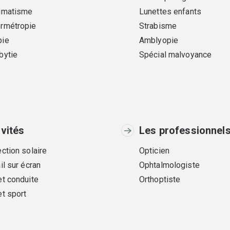
gmatisme
Lunettes enfants
rmétropie
Strabisme
ie
Amblyopie
bytie
Spécial malvoyance
ivités
Les professionnel
ction solaire
Opticien
il sur écran
Ophtalmologiste
et conduite
Orthoptiste
et sport