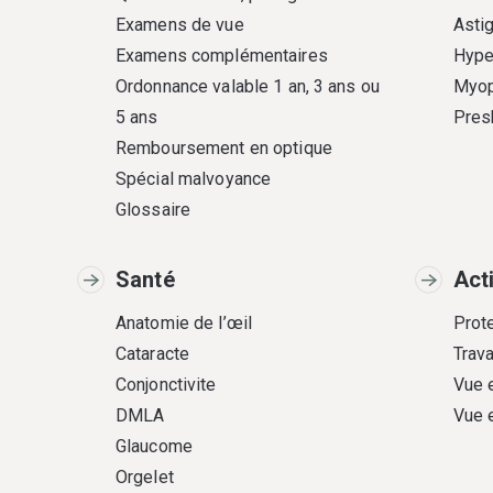
Examens de vue
Asti
Examens complémentaires
Hype
Ordonnance valable 1 an, 3 ans ou
Myop
5 ans
Pres
Remboursement en optique
Spécial malvoyance
Glossaire
Santé
Act
Anatomie de l’œil
Prote
Cataracte
Trava
Conjonctivite
Vue 
DMLA
Vue 
Glaucome
Orgelet