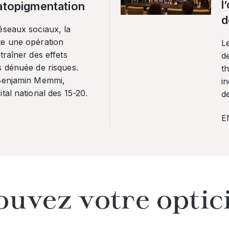
l
ratopigmentation
d
éseaux sociaux, la
te une opération
L
traîner des effets
de
s dénuée de risques.
th
 Benjamin Memmi,
in
tal national des 15-20.
de
E
ouvez votre optic