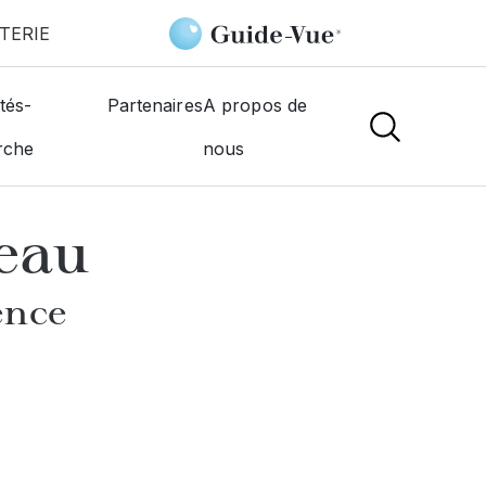
TERIE
Optique Mirabeau
tés-
Partenaires
A propos de
rche
nous
NS
eau
ence