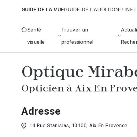
Aller au contenu principal
GUIDE DE LA VUE
GUIDE DE L'AUDITION
LUNET
Accueil
Choisir mon opticien
Aix-En-Provence
Santé
Trouver un
Actuali
visuelle
professionnel
Reche
AFFICHER L'ANNUAIRE DES OPTICIE
Optique Mirab
Opticien à Aix En Prov
Adresse
14 Rue Stanislas, 13100, Aix En Provence