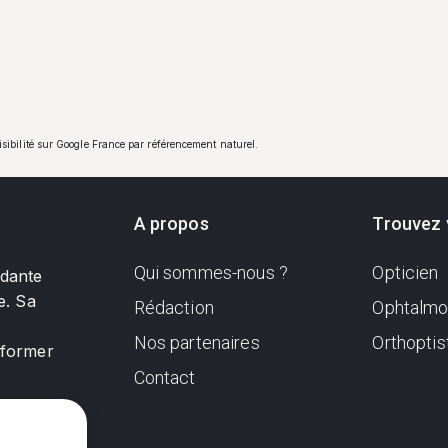
visibilité sur Google France par référencement naturel.
A propos
Trouvez 
Qui sommes-nous ?
Opticien
ndante
e. Sa
Rédaction
Ophtalmo
Nos partenaires
Orthoptis
nformer
Contact