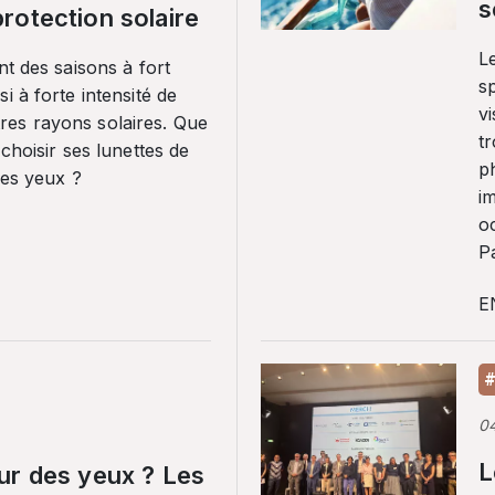
s
rotection solaire
Le
nt des saisons à fort
sp
i à forte intensité de
vi
es rayons solaires. Que
tr
 choisir ses lunettes de
p
ses yeux ?
i
o
Pa
E
#
0
L
ur des yeux ? Les