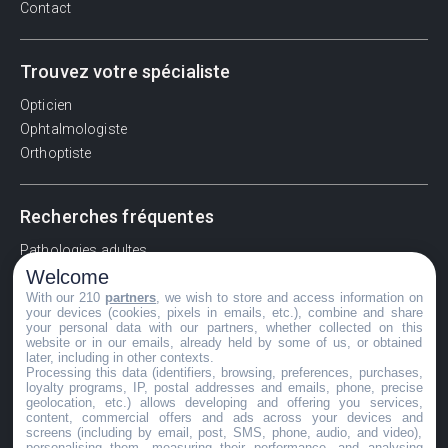
Contact
Trouvez votre spécialiste
Opticien
Ophtalmologiste
Orthoptiste
Recherches fréquentes
Pathologies adultes
Welcome
Signes d'une urgence ophtalmologique
With our 210
partners
, we wish to store and access information on
La vision
your devices (cookies, pixels in emails, etc.), combine and share
Acuité visuelle
your personal data with our partners, whether collected on this
website or in our emails, already held by some of us, or obtained
Myosis / mydriase
later, including in other contexts.
Œdème oculaire
Processing this data (identifiers, browsing, preferences, purchases,
loyalty programs, IP, postal addresses and emails, phone, precise
geolocation, etc.) allows developing and offering you services,
content, commercial offers and ads across your devices and
screens (including by email, post, SMS, phone, audio, and video),
©GuideVue2024
personalising them, measuring their performance, and analysing