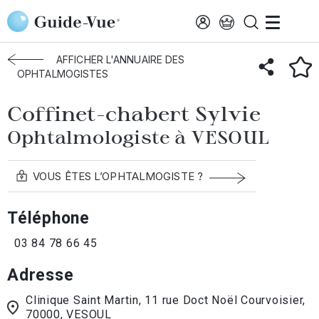
Aller au contenu principal
Accueil
Annuaire des ophtalmologistes
Vesoul
Coffinet
AFFICHER L'ANNUAIRE DES
OPHTALMOGISTES
Coffinet-chabert Sylvie
Ophtalmologiste à VESOUL
VOUS ÊTES L’OPHTALMOGISTE ?
Téléphone
03 84 78 66 45
Adresse
Clinique Saint Martin, 11 rue Doct Noël Courvoisier,
70000, VESOUL