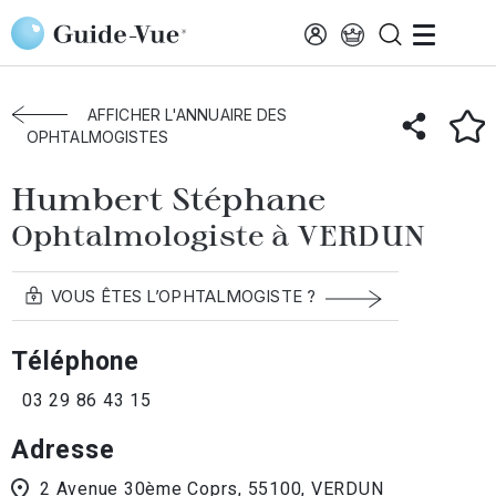
Aller au contenu principal
Accueil
Annuaire des ophtalmologistes
Verdun
Humbert Stéphane
AFFICHER L'ANNUAIRE DES
OPHTALMOGISTES
Humbert Stéphane
Ophtalmologiste à VERDUN
VOUS ÊTES L’OPHTALMOGISTE ?
Téléphone
03 29 86 43 15
Adresse
2 Avenue 30ème Coprs, 55100, VERDUN