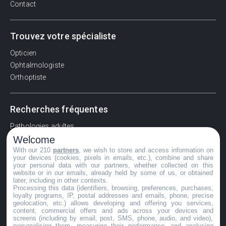
Contact
Trouvez votre spécialiste
Opticien
Ophtalmologiste
Orthoptiste
Recherches fréquentes
Pathologies adultes
Welcome
Signes d'une urgence ophtalmologique
With our 210
partners
, we wish to store and access information on
La vision
your devices (cookies, pixels in emails, etc.), combine and share
Acuité visuelle
your personal data with our partners, whether collected on this
website or in our emails, already held by some of us, or obtained
Myosis / mydriase
later, including in other contexts.
Œdème oculaire
Processing this data (identifiers, browsing, preferences, purchases,
loyalty programs, IP, postal addresses and emails, phone, precise
geolocation, etc.) allows developing and offering you services,
content, commercial offers and ads across your devices and
screens (including by email, post, SMS, phone, audio, and video),
©GuideVue2024
personalising them, measuring their performance, and analysing