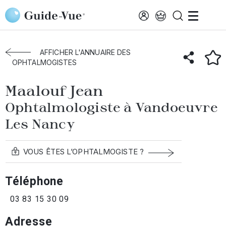
Aller au contenu principal
Accueil
Annuaire des ophtalmologistes
Vandoeuvre-Nancy
Maalouf Jean
AFFICHER L'ANNUAIRE DES
OPHTALMOGISTES
Maalouf Jean
Ophtalmologiste à Vandoeuvre
Les Nancy
VOUS ÊTES L’OPHTALMOGISTE ?
Téléphone
03 83 15 30 09
Adresse