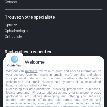
Contact
Trouvez votre spécialiste
Opticien
Ophtalmologiste
Orthoptiste
Recherches fréquentes
Pathologies adultes
Welcome
Signes d'une urgence ophtalmologique
With our 210
partners
, we wish to store and access information on
La vision
your devices (cookies, pixels in emails, etc.), combine and share
Acuité visuelle
your personal data with our partners, whether collected on this
website or in our emails, already held by some of us, or obtained
Myosis / mydriase
later, including in other contexts.
Œdème oculaire
Processing this data (identifiers, browsing, preferences, purchases,
loyalty programs, IP, postal addresses and emails, phone, precise
geolocation, etc.) allows developing and offering you services,
content, commercial offers and ads across your devices and
screens (including by email, post, SMS, phone, audio, and video),
©GuideVue2024
personalising them, measuring their performance, and analysing