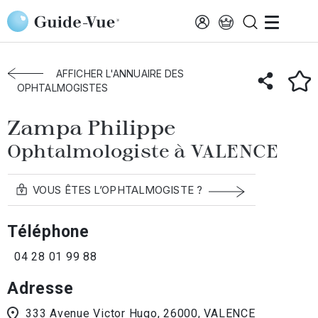
Aller au contenu principal
Accueil
Annuaire des ophtalmologistes
Valence
Zampa Philippe
AFFICHER L'ANNUAIRE DES
OPHTALMOGISTES
Zampa Philippe
Ophtalmologiste à VALENCE
VOUS ÊTES L’OPHTALMOGISTE ?
Téléphone
04 28 01 99 88
Adresse
333 Avenue Victor Hugo, 26000, VALENCE