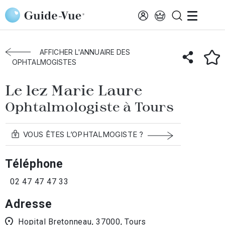
Aller au contenu principal
Accueil
Annuaire des ophtalmologistes
Tours
Le Lez Marie Laure
AFFICHER L'ANNUAIRE DES
OPHTALMOGISTES
Le lez Marie Laure
Ophtalmologiste à Tours
VOUS ÊTES L’OPHTALMOGISTE ?
Téléphone
02 47 47 47 33
Adresse
Hopital Bretonneau, 37000, Tours