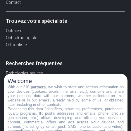
Contact
Trouvez votre spécialiste
Opticien
Ophtalmologiste
Orthoptiste
Recherches fréquentes
Pathologies adultes
Welcome
Signes d'une urgence ophtalmologique
With our 210
partners
, we wish to store and access information on
La vision
your devices (cookies, pixels in emails, etc.), combine and share
Acuité visuelle
your personal data with our partners, whether collected on this
website or in our emails, already held by some of us, or obtained
Myosis / mydriase
later, including in other contexts.
Œdème oculaire
Processing this data (identifiers, browsing, preferences, purchases,
loyalty programs, IP, postal addresses and emails, phone, precise
geolocation, etc.) allows developing and offering you services,
content, commercial offers and ads across your devices and
screens (including by email, post, SMS, phone, audio, and video),
©GuideVue2024
personalising them, measuring their performance, and analysing