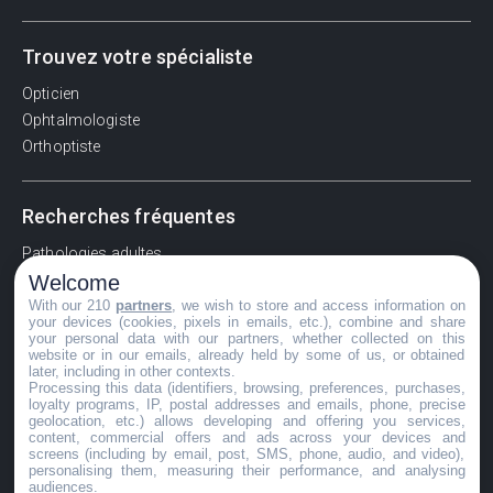
Trouvez votre spécialiste
Opticien
Ophtalmologiste
Orthoptiste
Recherches fréquentes
Pathologies adultes
Welcome
Signes d'une urgence ophtalmologique
With our 210
partners
, we wish to store and access information on
La vision
your devices (cookies, pixels in emails, etc.), combine and share
Acuité visuelle
your personal data with our partners, whether collected on this
website or in our emails, already held by some of us, or obtained
Myosis / mydriase
later, including in other contexts.
Œdème oculaire
Processing this data (identifiers, browsing, preferences, purchases,
loyalty programs, IP, postal addresses and emails, phone, precise
geolocation, etc.) allows developing and offering you services,
content, commercial offers and ads across your devices and
screens (including by email, post, SMS, phone, audio, and video),
©GuideVue2024
personalising them, measuring their performance, and analysing
audiences.
Charte d'utilisation