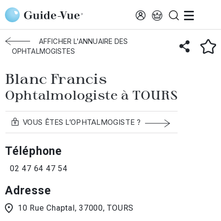
Aller au contenu principal
Accueil
Annuaire des ophtalmologistes
Tours
Blanc Francis
AFFICHER L'ANNUAIRE DES
OPHTALMOGISTES
Blanc Francis
Ophtalmologiste à TOURS
VOUS ÊTES L’OPHTALMOGISTE ?
Téléphone
02 47 64 47 54
Adresse
10 Rue Chaptal, 37000, TOURS